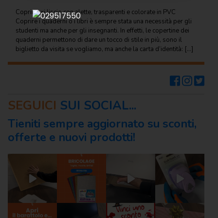
Regalo
Coprimaxi liscio con alette, trasparenti e colorate in PVC
Coprire i quaderni o i libri è sempre stata una necessità per gli
Cancelleria
studenti ma anche per gli insegnanti. In effetti, le copertine dei
per ufficio
quaderni permettono di dare un tocco di stile in più, sono il
biglietto da visita se vogliamo, ma anche la carta d’identità: […]
Carta
per
ufficio
Consumabili
SEGUICI
SUI SOCIAL...
per
stampanti
Tieniti sempre aggiornato su sconti,
offerte e nuovi prodotti!
Informatica
Macchine
per
ufficio
Prodotti
per
comunità