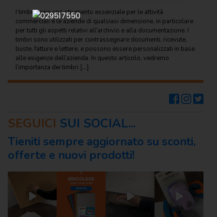
Regalo
I timbri sono uno strumento essenziale per le attività
commerciali e le aziende di qualsiasi dimensione, in particolare
Cancelleria
per tutti gli aspetti relativi all’archivio e alla documentazione. I
per ufficio
timbri sono utilizzati per contrassegnare documenti, ricevute,
buste, fatture e lettere, e possono essere personalizzati in base
Carta
alle esigenze dell’azienda. In questo articolo, vedremo
per
l’importanza dei timbri […]
ufficio
Consumabili
per
stampanti
SEGUICI
SUI SOCIAL...
Informatica
Tieniti sempre aggiornato su sconti,
offerte e nuovi prodotti!
Macchine
per
ufficio
Prodotti
per
comunità