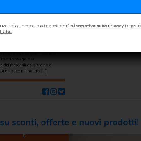
 aver letto, compreso ed accettato
L'Informativa sulla Privacy D.lgs. 1
 sito.
o 4, 2022
 rinnovare gli ambienti outdoor,
li per lo svago e la
 dei materiali da giardino e
rita da poco nel nostro […]
u sconti, offerte e nuovi prodotti!