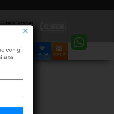
Nina Tech Sas
×
 - 20066 Melzo(MI) ITALY
se con gli
initpc.it
NOVITÁ
initClub
CONTATTI
 a te