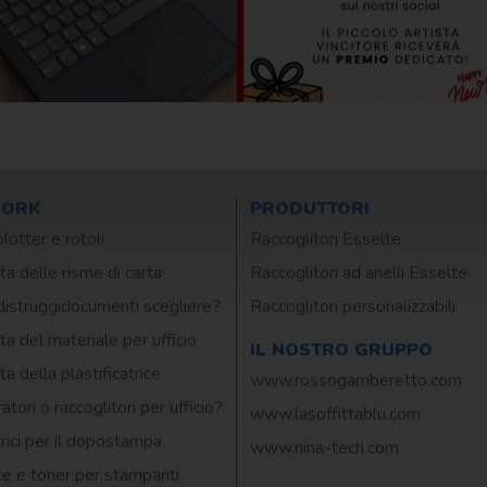
WORK
PRODUTTORI
plotter e rotoli
Raccoglitori Esselte
ta delle risme di carta
Raccoglitori ad anelli Esselte
distruggidocumenti scegliere?
Raccoglitori personalizzabili
ta del materiale per ufficio
IL NOSTRO GRUPPO
ta della plastificatrice
www.rossogamberetto.com
atori o raccoglitori per ufficio?
www.lasoffittablu.com
rici per il dopostampa
www.nina-tech.com
ce e toner per stampanti