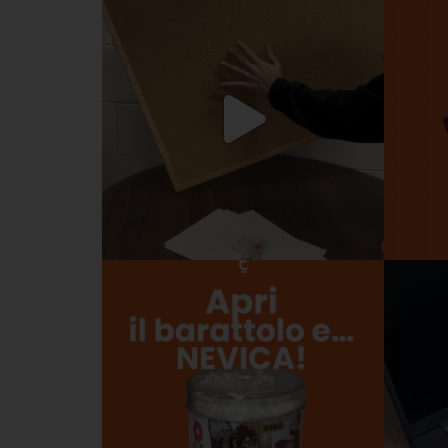
Scrittura e
correzione
Scuola
Visual e
comunicazione