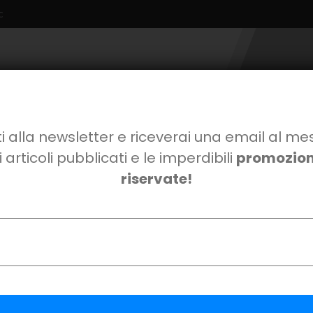
c
Viale Svezia n.3
Non perderti le altre guide e le nostre promo!
i alla newsletter e riceverai una email al me
i articoli pubblicati e le imperdibili
promozioni
riservate!
*