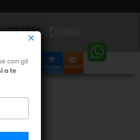
Nina Tech Sas
×
 - 20066 Melzo(MI) ITALY
se con gli
initpc.it
NOVITÁ
initClub
CONTATTI
 a te