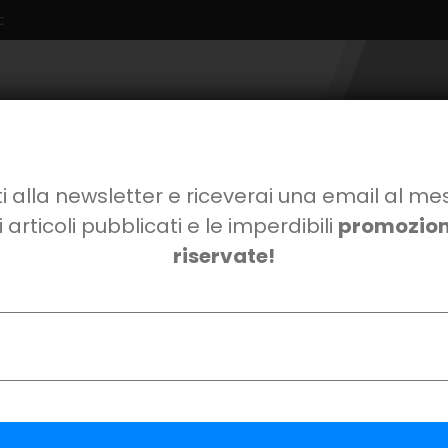
c
Viale Svezia n.3
Non perderti le altre guide e le nostre promo!
i alla newsletter e riceverai una email al me
i articoli pubblicati e le imperdibili
promozioni
riservate!
*