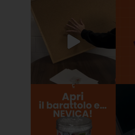
Scrittura e
correzione
Scuola
Visual e
comunicazione