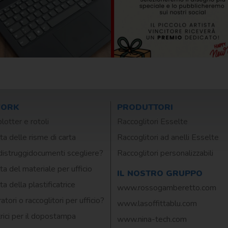
WORK
PRODUTTORI
plotter e rotoli
Raccoglitori Esselte
ta delle risme di carta
Raccoglitori ad anelli Esselte
distruggidocumenti scegliere?
Raccoglitori personalizzabili
ta del materiale per ufficio
IL NOSTRO GRUPPO
ta della plastificatrice
www.rossogamberetto.com
atori o raccoglitori per ufficio?
www.lasoffittablu.com
rici per il dopostampa
www.nina-tech.com