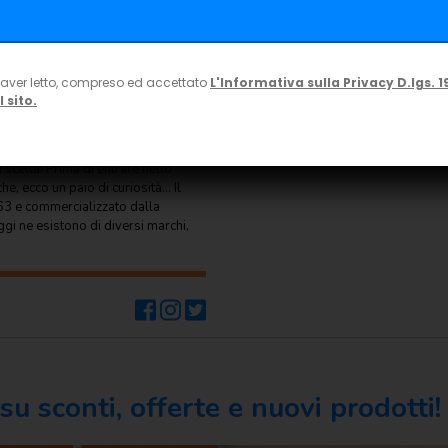
 aver letto, compreso ed accettato
L'Informativa sulla Privacy D.lgs. 1
icio
 sito.
o 24, 2019
 scelta! Prima di entrare nello
he, ecco un paio di curiosità… Il
63 e commercializzato dalla
gi ne esistono di diversi marchi,
u sconti, offerte e nuovi prodotti!