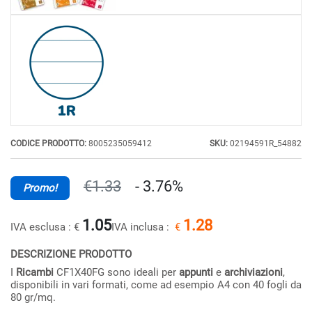
CODICE PRODOTTO:
8005235059412
SKU:
02194591R_54882
€1.33
- 3.76%
Promo!
1.05
1.28
IVA esclusa :
€
IVA inclusa :
€
DESCRIZIONE PRODOTTO
I
Ricambi
CF1X40FG sono ideali per
appunti
e
archiviazioni
,
disponibili in vari formati, come ad esempio A4 con 40 fogli da
80 gr/mq.