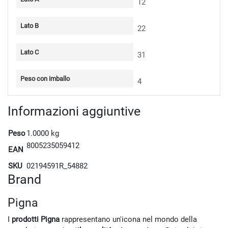
12
Lato B
22
Lato C
31
Peso con imballo
4
Informazioni aggiuntive
Peso
1.0000 kg
8005235059412
EAN
SKU
02194591R_54882
Brand
Pigna
I
prodotti Pigna
rappresentano un'icona nel mondo della