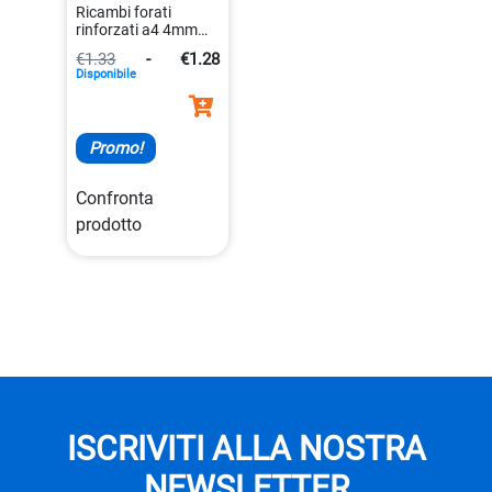
Ricambi forati
rinforzati a4 4mm
bianchi da 80 gr/mq
€1.33
-
€1.28
8005235059436
Disponibile
Promo!
Confronta
prodotto
ISCRIVITI ALLA NOSTRA
NEWSLETTER