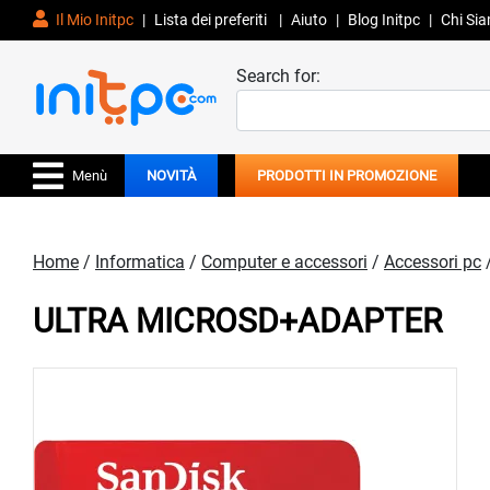
Il Mio Initpc
|
Lista dei preferiti
|
Aiuto
|
Blog Initpc
|
Chi Si
Search for:
Menù
NOVITÀ
PRODOTTI IN PROMOZIONE
Home
/
Informatica
/
Computer e accessori
/
Accessori pc
ULTRA MICROSD+ADAPTER