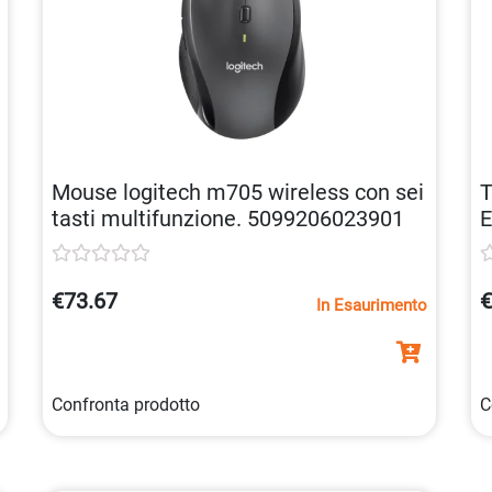
Mouse logitech m705 wireless con sei
T
tasti multifunzione. 5099206023901
E
€73.67
€
In Esaurimento
Confronta prodotto
C