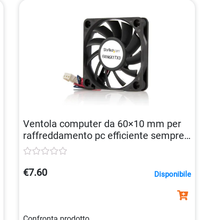
Ventola computer da 60×10 mm per
raffreddamento pc efficiente sempre
0065030786355
€7.60
Disponibile
Confronta prodotto