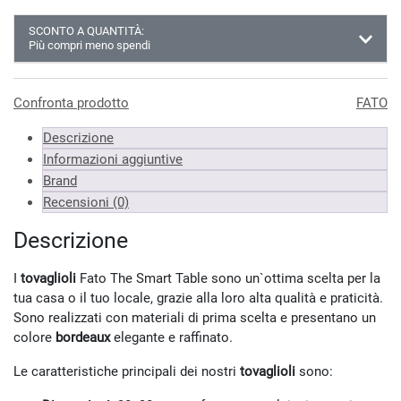
SCONTO A QUANTITÀ:
Più compri meno spendi
Almeno 3 unità
11.01 €
Almeno 6 unità
10.90 €
Confronta prodotto
FATO
Almeno 9 unità
5.93 €
Descrizione
*Prezzi IVA inclusa
Informazioni aggiuntive
Brand
Recensioni (0)
Descrizione
I
tovaglioli
Fato The Smart Table sono un`ottima scelta per la
tua casa o il tuo locale, grazie alla loro alta qualità e praticità.
Sono realizzati con materiali di prima scelta e presentano un
colore
bordeaux
elegante e raffinato.
Le caratteristiche principali dei nostri
tovaglioli
sono: