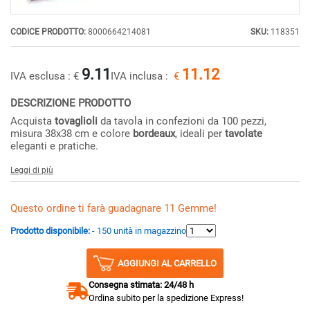
CODICE PRODOTTO:
8000664214081
SKU:
118351
9.11
11.12
IVA esclusa :
€
IVA inclusa :
€
DESCRIZIONE PRODOTTO
Acquista
tovaglioli
da tavola in confezioni da 100 pezzi,
misura 38x38 cm e colore
bordeaux
, ideali per
tavolate
eleganti e pratiche.
Leggi di più
Questo ordine ti farà guadagnare 11 Gemme!
Prodotto disponibile:
- 150 unità in magazzino
AGGIUNGI AL CARRELLO
Consegna stimata: 24/48 h
Ordina subito per la spedizione Express!