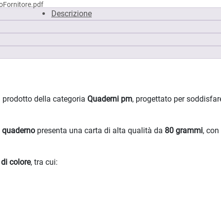
Fornitore.pdf
Descrizione
rodotto della categoria
Quaderni pm
, progettato per soddisfar
o
quaderno
presenta una carta di alta qualità da
80 grammi
, con
 di colore
, tra cui: