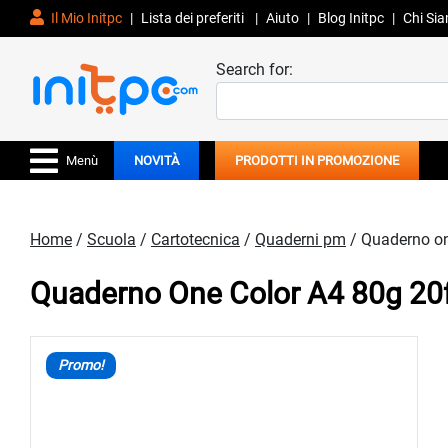
Il Mio Initpc
|
Lista dei preferiti
|
Aiuto
|
Blog Initpc
|
Chi Si
Search for:
Menù
NOVITÀ
PRODOTTI IN PROMOZIONE
Home
/
Scuola
/
Cartotecnica
/
Quaderni pm
/ Quaderno o
Quaderno One Color A4 80g 2
Promo!