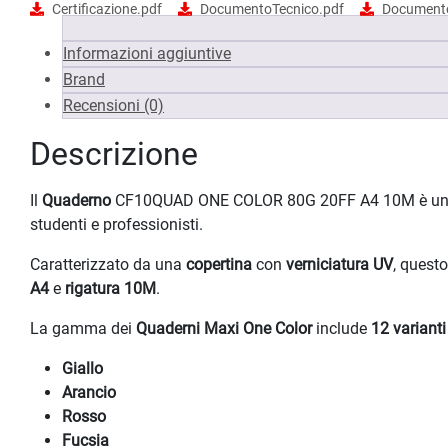
Certificazione.pdf
DocumentoTecnico.pdf
Documento
Informazioni aggiuntive
Brand
Recensioni (0)
Descrizione
Il
Quaderno
CF10QUAD ONE COLOR 80G 20FF A4 10M è un p
studenti e professionisti.
Caratterizzato da una
copertina
con
verniciatura UV
, quest
A4
e
rigatura 10M
.
La gamma dei
Quaderni Maxi One Color
include
12 varianti
Giallo
Arancio
Rosso
Fucsia