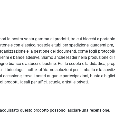
. Scopri la nostra vasta gamma di prodotti, tra cui blocchi e portab
n cartone e con elastico, scatole e tubi per spedizione, quaderni p
l'organizzazione e la gestione dei documenti, come fogli protocollo
ierini e bande adesive. Siamo anche leader nella produzione di rac
segno bianco e astucci e bustine. Per la scuola e la didattica, p
er il bricolage. Inoltre, offriamo soluzioni per l'imballo e la sped
 occasione, trova i nostri auguri e partecipazioni, buste e bigliet
prodotti, ideali per uffici, scuole, artisti e privati.
 acquistato questo prodotto possono lasciare una recensione.