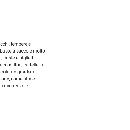
locchi, tempere e
m, buste a sacco e molto
, buste e biglietti
coglitori, cartelle in
roponiamo quaderni
izione, come film e
ti ricorrenze e