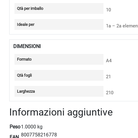
Qtà per imballo
10
Ideale per
1a – 2a elemen
DIMENSIONI
Formato
A4
Qtà fogli
21
Larghezza
210
Informazioni aggiuntive
Peso
1.0000 kg
8007758216778
EAN