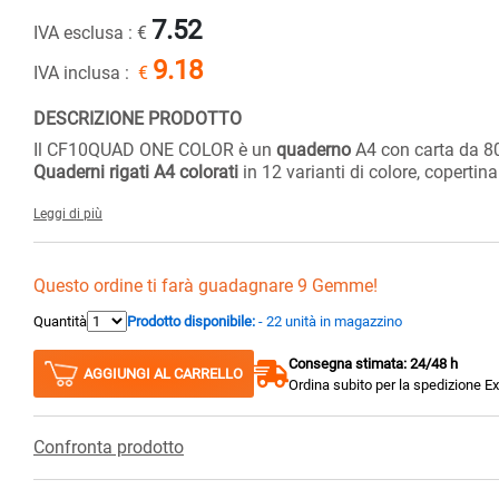
7.52
IVA esclusa :
€
9.18
IVA inclusa :
€
DESCRIZIONE PRODOTTO
Il CF10QUAD ONE COLOR è un
quaderno
A4 con carta da 80
Quaderni rigati A4 colorati
in 12 varianti di colore, copertin
Leggi di più
Questo ordine ti farà guadagnare 9 Gemme!
Quantità
Prodotto disponibile:
- 22 unità in magazzino
Consegna stimata: 24/48 h
AGGIUNGI AL CARRELLO
Ordina subito per la spedizione E
Confronta prodotto