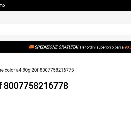
amo
SPEDIZIONE GRATUITA!
Per ordini superiori o pari a
90,
ne color a4 80g 20f 8007758216778
0f 8007758216778