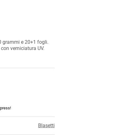
 grammi e 20+1 fogli.
a con verniciatura UV.
xpress!
Blasetti