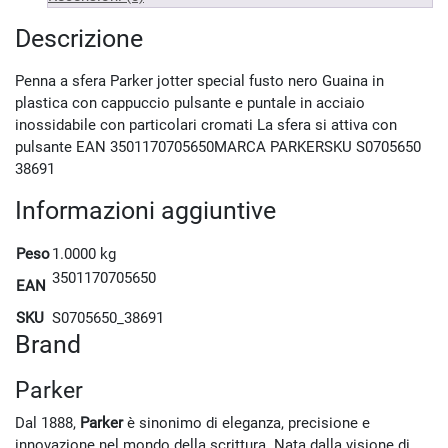
Descrizione
Penna a sfera Parker jotter special fusto nero Guaina in
plastica con cappuccio pulsante e puntale in acciaio
inossidabile con particolari cromati La sfera si attiva con
pulsante EAN 3501170705650MARCA PARKERSKU S0705650
38691
Informazioni aggiuntive
Peso
1.0000 kg
3501170705650
EAN
SKU
S0705650_38691
Brand
Parker
Dal 1888,
Parker
è sinonimo di eleganza, precisione e
innovazione nel mondo della scrittura. Nata dalla visione di