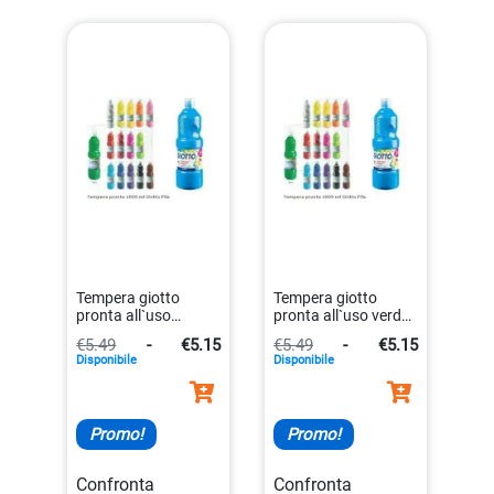
Tempera giotto
Tempera giotto
pronta all`uso
pronta all`uso verde
marrone 1000
1000 ml per belle arti
€5.49
-
€5.15
€5.49
-
€5.15
millilitri
8000825967191
Disponibile
Disponibile
8000825967276
Promo!
Promo!
Confronta
Confronta