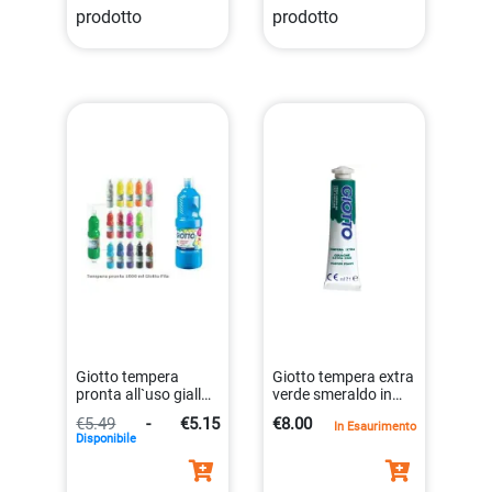
prodotto
prodotto
Giotto tempera
Giotto tempera extra
pronta all`uso giallo
verde smeraldo in
primario 1000
tubetto
€5.49
-
€5.15
€8.00
In Esaurimento
millilitri
8000825320620
Disponibile
8000825967054