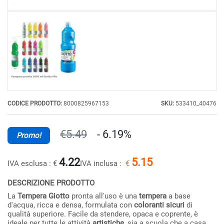
CODICE PRODOTTO:
8000825967153
SKU:
533410_40476
€5.49
- 6.19%
Promo!
4.22
5.15
IVA esclusa :
€
IVA inclusa :
€
DESCRIZIONE PRODOTTO
La
Tempera Giotto
pronta all'uso è una
tempera
a base
d'acqua, ricca e densa, formulata con
coloranti sicuri
di
qualità superiore. Facile da stendere, opaca e coprente, è
ideale per tutte le attività
artistiche
, sia a scuola che a casa,