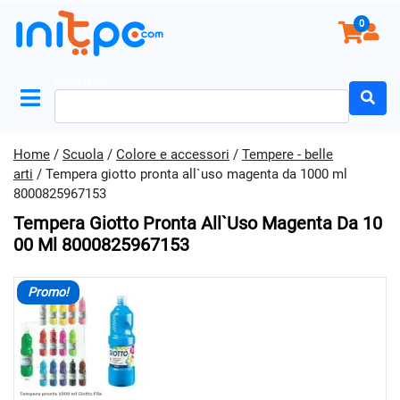
0
Search for:
Home
/
Scuola
/
Colore e accessori
/
Tempere - belle
arti
/ Tempera giotto pronta all`uso magenta da 1000 ml
8000825967153
Tempera Giotto Pronta All`uso Magenta Da 10
00 Ml 8000825967153
Promo!