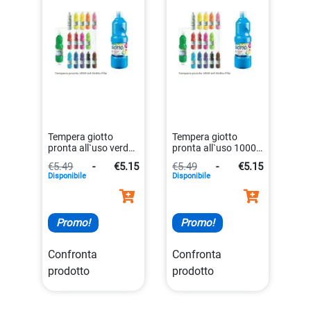
Tempera giotto
Tempera giotto
pronta all`uso verde
pronta all`uso 1000
prato 1000 millilitri
ml colore bianco
€5.49
-
€5.15
€5.49
-
€5.15
8000825967177
8000825967030
Disponibile
Disponibile
Promo!
Promo!
Confronta
Confronta
prodotto
prodotto