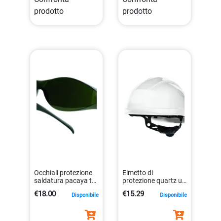
prodotto
prodotto
Occhiali protezione
Elmetto di
saldatura pacaya t5
protezione quartz up
policarbonato nylon
iii bianco deltaplus
€18.00
€15.29
Disponibile
Disponibile
deltaplus
dpi3
3295249123970
3295249174095