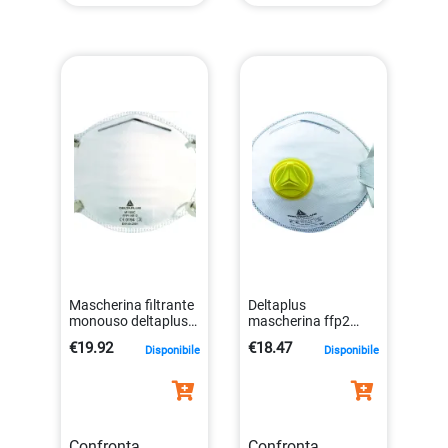
Mascherina filtrante
Deltaplus
monouso deltaplus
mascherina ffp2
ffp1 in fibra sintetica
monouso con
€19.92
€18.47
Disponibile
Disponibile
3295249103354
valvola da 10 pezzi
3295249165055
Confronta
Confronta