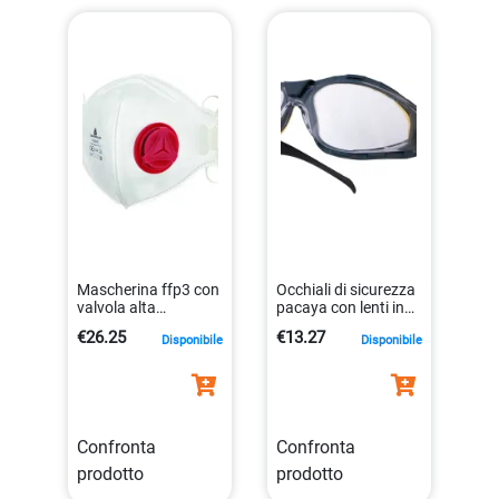
Mascherina ffp3 con
Occhiali di sicurezza
valvola alta
pacaya con lenti in
protezione
policarbonato
€26.25
€13.27
Disponibile
Disponibile
3295249100025
trasparente
3295249137465
Confronta
Confronta
prodotto
prodotto