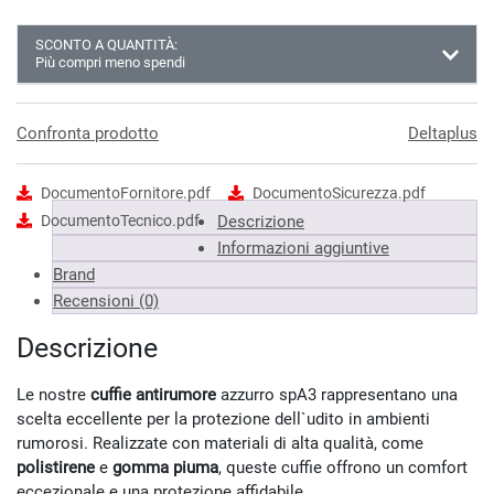
SCONTO A QUANTITÀ:
Più compri meno spendi
Almeno 3 unità
9.41 €
Almeno 6 unità
9.31 €
Confronta prodotto
Deltaplus
Almeno 9 unità
9.12 €
DocumentoFornitore.pdf
DocumentoSicurezza.pdf
*Prezzi IVA inclusa
DocumentoTecnico.pdf
Descrizione
Informazioni aggiuntive
Brand
Recensioni (0)
Descrizione
Le nostre
cuffie antirumore
azzurro spA3 rappresentano una
scelta eccellente per la protezione dell`udito in ambienti
rumorosi. Realizzate con materiali di alta qualità, come
polistirene
e
gomma piuma
, queste cuffie offrono un comfort
eccezionale e una protezione affidabile.