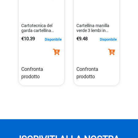
Cartotecnica del
Cartellina manilla
garda cartellina
verde 3 lembi in
azzurra 17x25cm
cartone pz 50
€10.39
€9.48
Disponibile
Disponibile
elastico
8001182005588
8001182001139
Confronta
Confronta
prodotto
prodotto