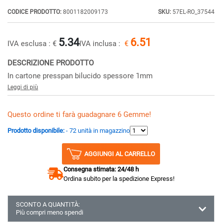
CODICE PRODOTTO:
8001182009173
SKU:
57EL-RO_37544
5.34
6.51
IVA esclusa :
€
IVA inclusa :
€
DESCRIZIONE PRODOTTO
In cartone presspan bilucido spessore 1mm
Leggi di più
Questo ordine ti farà guadagnare 6 Gemme!
Prodotto disponibile:
- 72 unità in magazzino
AGGIUNGI AL CARRELLO
Consegna stimata: 24/48 h
Ordina subito per la spedizione Express!
SCONTO A QUANTITÀ:
Più compri meno spendi