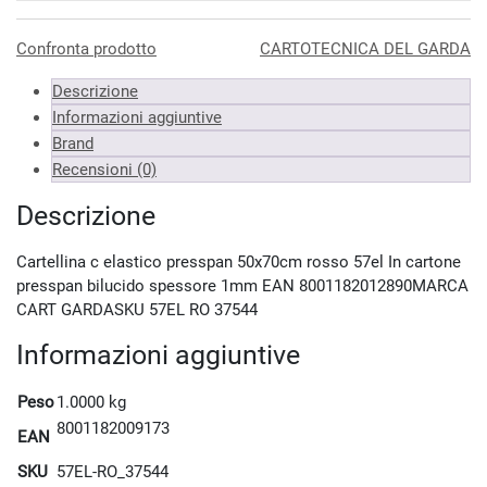
Almeno 3 unità
6.44 €
Almeno 6 unità
6.38 €
Confronta prodotto
CARTOTECNICA DEL GARDA
Almeno 9 unità
6.25 €
Descrizione
*Prezzi IVA inclusa
Informazioni aggiuntive
Brand
Recensioni (0)
Descrizione
Cartellina c elastico presspan 50x70cm rosso 57el In cartone
presspan bilucido spessore 1mm EAN 8001182012890MARCA
CART GARDASKU 57EL RO 37544
Informazioni aggiuntive
Peso
1.0000 kg
8001182009173
EAN
SKU
57EL-RO_37544