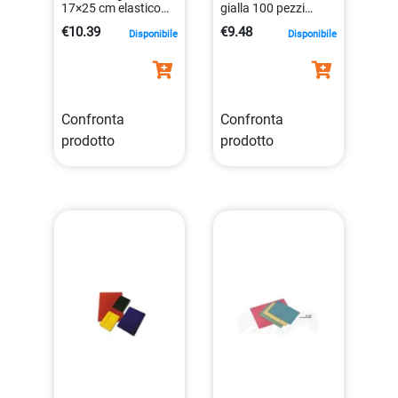
17×25 cm elastico
gialla 100 pezzi
cartone plastificato
senza marca
€10.39
€9.48
Disponibile
Disponibile
8001182001146
8001182005755
Confronta
Confronta
prodotto
prodotto