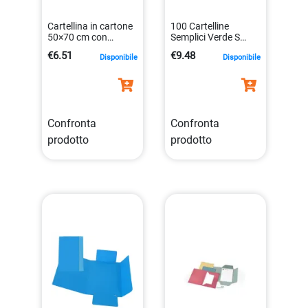
Cartellina in cartone
100 Cartelline
50×70 cm con
Semplici Verde S
elastico blu di alta
Stampa 145gr
€6.51
€9.48
Disponibile
Disponibile
qualita`
8001182009166
Confronta
Confronta
prodotto
prodotto