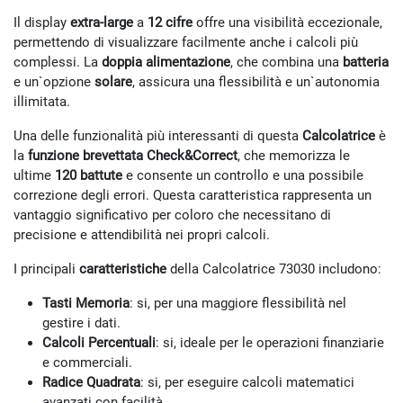
Il display
extra-large
a
12 cifre
offre una visibilità eccezionale,
permettendo di visualizzare facilmente anche i calcoli più
complessi. La
doppia alimentazione
, che combina una
batteria
e un`opzione
solare
, assicura una flessibilità e un`autonomia
illimitata.
Una delle funzionalità più interessanti di questa
Calcolatrice
è
la
funzione brevettata Check&Correct
, che memorizza le
ultime
120 battute
e consente un controllo e una possibile
correzione degli errori. Questa caratteristica rappresenta un
vantaggio significativo per coloro che necessitano di
precisione e attendibilità nei propri calcoli.
I principali
caratteristiche
della Calcolatrice 73030 includono:
Tasti Memoria
: si, per una maggiore flessibilità nel
gestire i dati.
Calcoli Percentuali
: si, ideale per le operazioni finanziarie
e commerciali.
Radice Quadrata
: si, per eseguire calcoli matematici
avanzati con facilità.