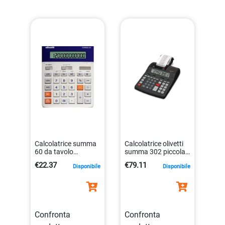
Calcolatrice summa
Calcolatrice olivetti
60 da tavolo
summa 302 piccola
8020334289782
elegante display
€22.37
€79.11
Disponibile
Disponibile
ampio
8020334327996
Confronta
Confronta