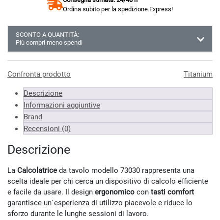
Ordina subito per la spedizione Express!
SCONTO A QUANTITÀ:
Più compri meno spendi
Almeno 3 unità
8.32 €
Almeno 6 unità
8.23 €
Confronta prodotto
Titanium
Almeno 9 unità
8.06 €
Descrizione
*Prezzi IVA inclusa
Informazioni aggiuntive
Brand
Recensioni (0)
Descrizione
La
Calcolatrice
da tavolo modello 73030 rappresenta una
scelta ideale per chi cerca un dispositivo di calcolo efficiente
e facile da usare. Il design
ergonomico
con
tasti comfort
garantisce un`esperienza di utilizzo piacevole e riduce lo
sforzo durante le lunghe sessioni di lavoro.