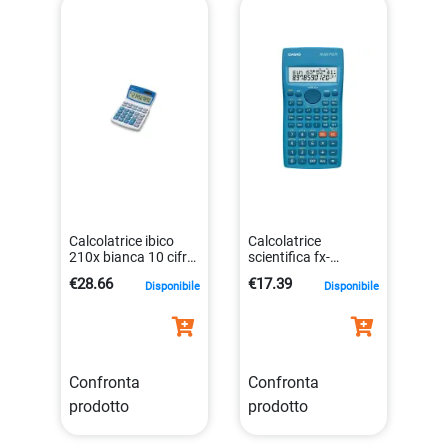
Calcolatrice ibico
Calcolatrice
210x bianca 10 cifre
scientifica fx-
solare
220plus-2 casio con
€28.66
€17.39
Disponibile
Disponibile
013465410079
181 funzioni.
4549526607141
Confronta
Confronta
prodotto
prodotto