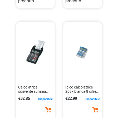
prodotto
prodotto
Calcolatrice
Ibico calcolatrice
scrivente summa
208x bianca 8 cifre
301 portatile con
display regolabile
€52.85
€22.99
Disponibile
Disponibile
display lcd a 12 cifre
013465410062
8020334337025