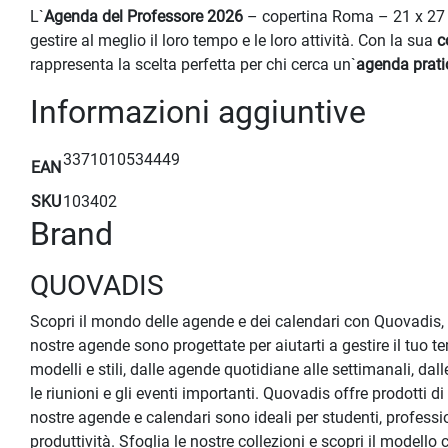
L`
Agenda del Professore 2026
– copertina Roma – 21 x 27 c
gestire al meglio il loro tempo e le loro attività. Con la sua
c
rappresenta la scelta perfetta per chi cerca un`
agenda prati
Informazioni aggiuntive
3371010534449
EAN
SKU
103402
Brand
QUOVADIS
Scopri il mondo delle agende e dei calendari con Quovadis, i
nostre agende sono progettate per aiutarti a gestire il tuo t
modelli e stili, dalle agende quotidiane alle settimanali, dall
le riunioni e gli eventi importanti. Quovadis offre prodotti di 
nostre agende e calendari sono ideali per studenti, professi
produttività. Sfoglia le nostre collezioni e scopri il modell