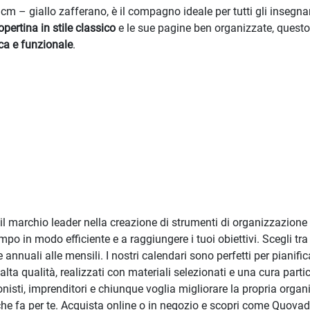
m – giallo zafferano, è il compagno ideale per tutti gli insegna
opertina in stile classico
e le sue pagine ben organizzate, quest
ca e funzionale
.
l marchio leader nella creazione di strumenti di organizzazione 
empo in modo efficiente e a raggiungere i tuoi obiettivi. Scegli 
e annuali alle mensili. I nostri calendari sono perfetti per pianif
alta qualità, realizzati con materiali selezionati e una cura partic
onisti, imprenditori e chiunque voglia migliorare la propria orga
o che fa per te. Acquista online o in negozio e scopri come Quovad