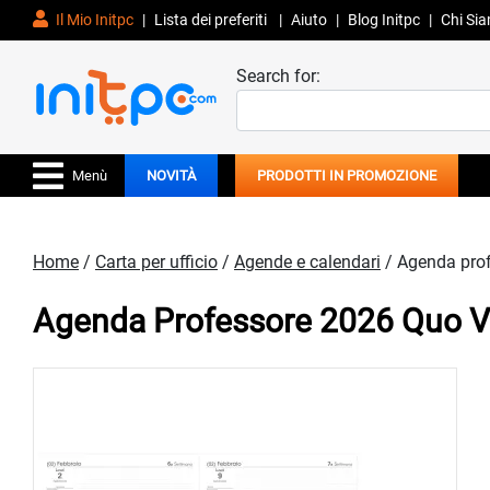
Il Mio Initpc
|
Lista dei preferiti
|
Aiuto
|
Blog Initpc
|
Chi Si
Search for:
Menù
NOVITÀ
PRODOTTI IN PROMOZIONE
Home
/
Carta per ufficio
/
Agende e calendari
/ Agenda pro
Agenda Professore 2026 Quo V