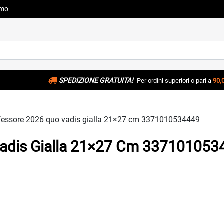
amo
SPEDIZIONE GRATUITA!
Per ordini superiori o pari a
90,
fessore 2026 quo vadis gialla 21×27 cm 3371010534449
adis Gialla 21×27 Cm 337101053