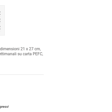
€
€
€
dimensioni 21 x 27 cm,
settimanali su carta PEFC,
xpress!