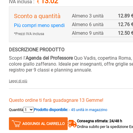
13.02
IVA inclusa :
€
Sconto a quantità
Almeno 3 unità
12.89 
Almeno 6 unità
12.76 
Più compri meno spendi
Almeno 9 unità
12.50 
*Prezzi IVA inclusa
DESCRIZIONE PRODOTTO
Scopri l'
Agenda del Professore
Quo Vadis, copertina Roma, 
colore giallo zafferano. Ideale per insegnanti, offre griglie 
registro per 9 classi e planning annuale.
Leggi di più
Questo ordine ti farà guadagnare 13 Gemme!
Quantità
Prodotto disponibile:
- 45 unità in magazzino
Consegna stimata: 24/48 h
AGGIUNGI AL CARRELLO
Ordina subito per la spedizione E