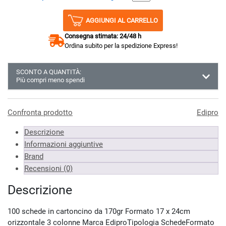
AGGIUNGI AL CARRELLO
Consegna stimata: 24/48 h
Ordina subito per la spedizione Express!
SCONTO A QUANTITÀ:
Più compri meno spendi
Almeno 3 unità
10.70 €
Almeno 6 unità
10.59 €
Confronta prodotto
Edipro
Almeno 9 unità
10.38 €
Descrizione
*Prezzi IVA inclusa
Informazioni aggiuntive
Brand
Recensioni (0)
Descrizione
100 schede in cartoncino da 170gr Formato 17 x 24cm
orizzontale 3 colonne Marca EdiproTipologia SchedeFormato