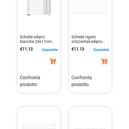
Schede edipro
Schede rigate
bianche 24x17cm
orizzontali edipro
8023328339906
17x24cm conf 100
€11.13
€11.13
Disponibile
Disponibile
pezzi cartoncino
8023328336301
Confronta
Confronta
prodotto
prodotto