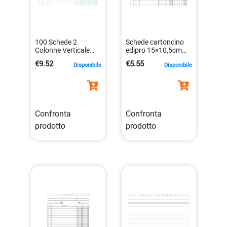
100 Schede 2
Schede cartoncino
Colonne Verticale
edipro 15×10,5cm
21x15cm E3329bl
verticale con 2
€9.52
€5.55
Disponibile
Disponibile
Edipro E3329bl
colonne
8023328332914
8023328310608
Confronta
Confronta
prodotto
prodotto