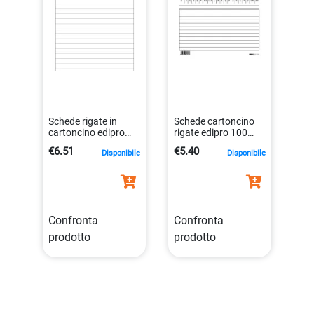
Schede rigate in
Schede cartoncino
cartoncino edipro
rigate edipro 100
17×12 cm verticali
pezzi orizzontale
€6.51
€5.40
Disponibile
Disponibile
da 100 pezzi
15×10,5 cm
8023328315313
8023328312619
Confronta
Confronta
prodotto
prodotto