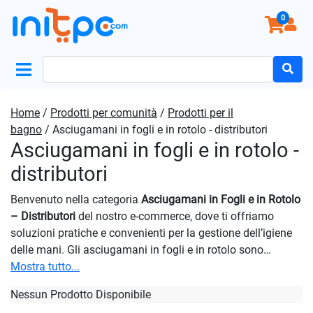
0
Search
for:
Home
/
Prodotti per comunità
/
Prodotti per il
bagno
/ Asciugamani in fogli e in rotolo - distributori
Asciugamani in fogli e in rotolo -
distributori
Benvenuto nella categoria
Asciugamani in Fogli e in Rotolo
– Distributori
del nostro e-commerce, dove ti offriamo
soluzioni pratiche e convenienti per la gestione dell’igiene
delle mani. Gli asciugamani in fogli e in rotolo sono
essenziali per garantire un ambiente pulito e igienico, sia
Mostra tutto...
nelle case che nei luoghi pubblici. Con una vasta gamma di
Nessun Prodotto Disponibile
opzioni disponibili, siamo qui per fornirti la scelta migliore