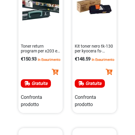
Toner return
Kit toner nero tk-130
program per x203 e
per kyocera fs-
x204 di alta qualità
1300d/fs-1300dn –
€150.93
€148.59
In Esaurimento
In Esaurimento
0734646318020
7.200 pagine a4
0632983010389
Gratuita
Gratuita
Confronta
Confronta
prodotto
prodotto