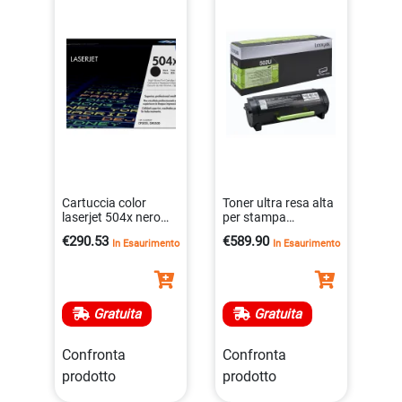
Cartuccia color
Toner ultra resa alta
laserjet 504x nero
per stampa
originale per stampa
professionale da
€290.53
€589.90
In Esaurimento
In Esaurimento
professionale
20000 pagine
0883585595693
0734646433235
Gratuita
Gratuita
Confronta
Confronta
prodotto
prodotto