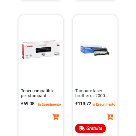
Toner compatibile
Tamburo laser
per stampanti
brother dr-2000
canon, modello 725,
originale 12000
€69.08
€113.72
In Esaurimento
In Esaurimento
nero, 1600 pagine
pagine
4960999665115
4977766630733
Gratuita