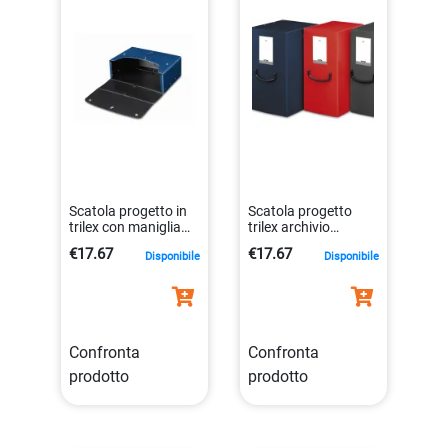
Scatola progetto in
Scatola progetto
trilex con maniglia
trilex archivio
ergonomica e
leggera
€17.67
€17.67
Disponibile
Disponibile
chiusura sicura
8015687021646
8015687021653
Confronta
Confronta
prodotto
prodotto