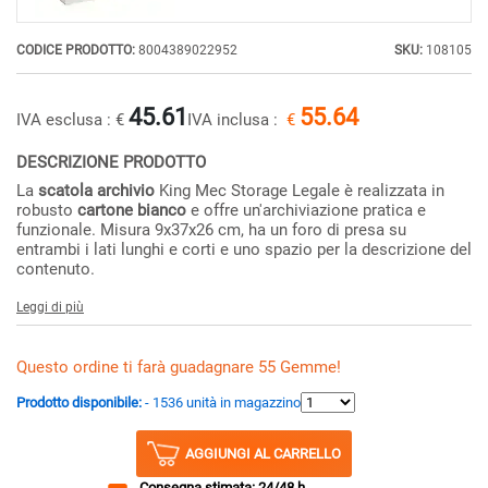
CODICE PRODOTTO:
8004389022952
SKU:
108105
45.61
55.64
IVA esclusa :
€
IVA inclusa :
€
DESCRIZIONE PRODOTTO
La
scatola archivio
King Mec Storage Legale è realizzata in
robusto
cartone bianco
e offre un'archiviazione pratica e
funzionale. Misura 9x37x26 cm, ha un foro di presa su
entrambi i lati lunghi e corti e uno spazio per la descrizione del
contenuto.
Leggi di più
Questo ordine ti farà guadagnare 55 Gemme!
Prodotto disponibile:
- 1536 unità in magazzino
AGGIUNGI AL CARRELLO
Consegna stimata: 24/48 h