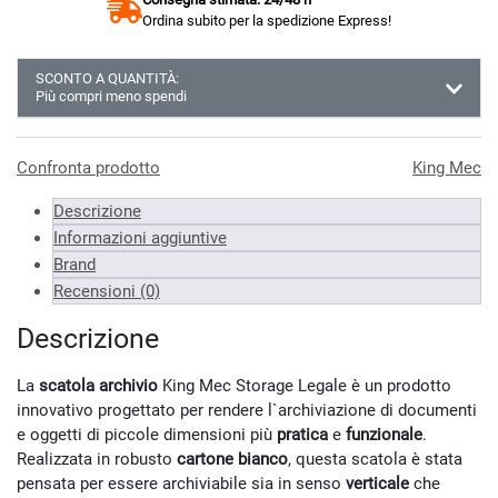
Ordina subito per la spedizione Express!
SCONTO A QUANTITÀ:
Più compri meno spendi
Almeno 3 unità
49.94 €
Almeno 6 unità
49.43 €
Confronta prodotto
King Mec
Almeno 9 unità
48.43 €
Descrizione
*Prezzi IVA inclusa
Informazioni aggiuntive
Brand
Recensioni (0)
Descrizione
La
scatola archivio
King Mec Storage Legale è un prodotto
innovativo progettato per rendere l`archiviazione di documenti
e oggetti di piccole dimensioni più
pratica
e
funzionale
.
Realizzata in robusto
cartone bianco
, questa scatola è stata
pensata per essere archiviabile sia in senso
verticale
che