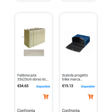
Faldone juta
Scatola progetto
35x25cm dorso 6cm
trilex marca
legacci incollati
undefined
€34.65
€19.13
Disponibile
Disponibile
8014819381955
dimensioni varie
8015687021660
Confronta
Confronta