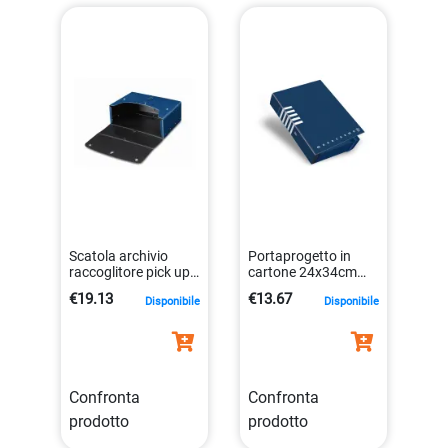
Scatola archivio
Portaprogetto in
raccoglitore pick up
cartone 24x34cm
box rosso 20cm
elastico dorso 7cm
€19.13
€13.67
Disponibile
Disponibile
8015687021677
colori assortiti
8005235871939
Confronta
Confronta
prodotto
prodotto