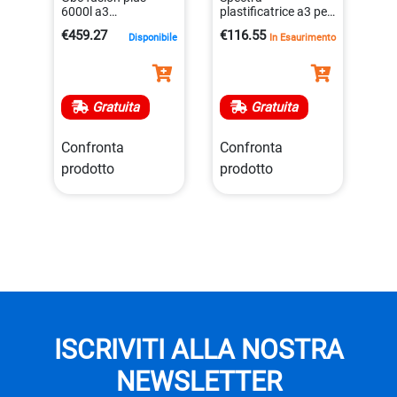
6000l a3
plastificatrice a3 per
plastificatrice
documenti fino al
€459.27
€116.55
Disponibile
In Esaurimento
professionale
formato a3
5028252515559
0043859680306
Gratuita
Gratuita
Confronta
Confronta
prodotto
prodotto
ISCRIVITI ALLA NOSTRA
NEWSLETTER