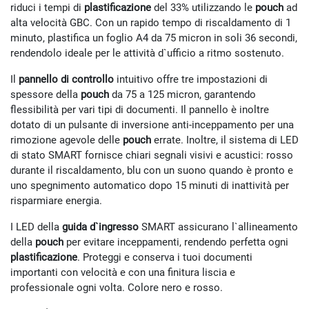
riduci i tempi di
plastificazione
del 33% utilizzando le
pouch
ad
alta velocità GBC. Con un rapido tempo di riscaldamento di 1
minuto, plastifica un foglio A4 da 75 micron in soli 36 secondi,
rendendolo ideale per le attività d`ufficio a ritmo sostenuto.
Il
pannello di controllo
intuitivo offre tre impostazioni di
spessore della
pouch
da 75 a 125 micron, garantendo
flessibilità per vari tipi di documenti. Il pannello è inoltre
dotato di un pulsante di inversione anti-inceppamento per una
rimozione agevole delle
pouch
errate. Inoltre, il sistema di LED
di stato SMART fornisce chiari segnali visivi e acustici: rosso
durante il riscaldamento, blu con un suono quando è pronto e
uno spegnimento automatico dopo 15 minuti di inattività per
risparmiare energia.
I LED della
guida d`ingresso
SMART assicurano l`allineamento
della
pouch
per evitare inceppamenti, rendendo perfetta ogni
plastificazione
. Proteggi e conserva i tuoi documenti
importanti con velocità e con una finitura liscia e
professionale ogni volta. Colore nero e rosso.