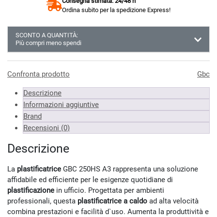
Consegna stimata: 24/48 h
Ordina subito per la spedizione Express!
SCONTO A QUANTITÀ:
Più compri meno spendi
Almeno 3 unità
165.42 €
Almeno 6 unità
163.75 €
Confronta prodotto
Gbc
Almeno 9 unità
160.40 €
Descrizione
*Prezzi IVA inclusa
Informazioni aggiuntive
Brand
Recensioni (0)
Descrizione
La
plastificatrice
GBC 250HS A3 rappresenta una soluzione
affidabile ed efficiente per le esigenze quotidiane di
plastificazione
in ufficio. Progettata per ambienti
professionali, questa
plastificatrice a caldo
ad alta velocità
combina prestazioni e facilità d`uso. Aumenta la produttività e