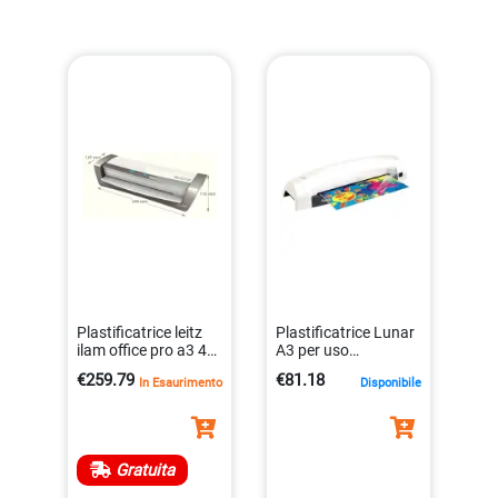
Plastificatrice leitz
Plastificatrice Lunar
ilam office pro a3 4
A3 per uso
pre-settaggi
domestico
€259.79
€81.18
In Esaurimento
Disponibile
4002432113545
0043859624430
Gratuita