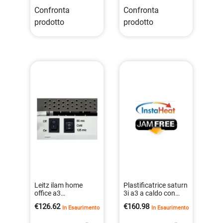
Confronta
Confronta
prodotto
prodotto
Leitz ilam home
Plastificatrice saturn
office a3
3i a3 a caldo con
plastificatrice
sensore di
€126.62
€160.98
In Esaurimento
In Esaurimento
compatta
inserimento
4002432113057
0043859679980