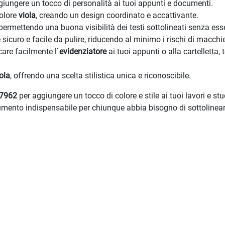
ggiungere un tocco di personalità ai tuoi appunti e documenti.
colore
viola
, creando un design coordinato e accattivante.
 permettendo una buona visibilità dei testi sottolineati senza ess
è sicuro e facile da pulire, riducendo al minimo i rischi di macchi
are facilmente l`
evidenziatore
ai tuoi appunti o alla cartelletta
ola
, offrendo una scelta stilistica unica e riconoscibile.
17962
per aggiungere un tocco di colore e stile ai tuoi lavori e stu
rumento indispensabile per chiunque abbia bisogno di sottolineare