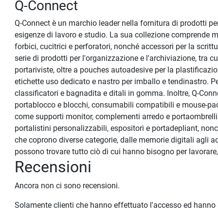
Q-Connect
Q-Connect è un marchio leader nella fornitura di prodotti per
esigenze di lavoro e studio. La sua collezione comprende me
forbici, cucitrici e perforatori, nonché accessori per la scr
serie di prodotti per l'organizzazione e l'archiviazione, tra 
portariviste, oltre a pouches autoadesive per la plastificaz
etichette uso dedicato e nastro per imballo e tendinastro. Per l
classificatori e bagnadita e ditali in gomma. Inoltre, Q-C
portablocco e blocchi, consumabili compatibili e mouse-pad p
come supporti monitor, complementi arredo e portaombrelli. Pe
portalistini personalizzabili, espositori e portadepliant, no
che coprono diverse categorie, dalle memorie digitali agli acc
possono trovare tutto ciò di cui hanno bisogno per lavorare, 
Recensioni
Ancora non ci sono recensioni.
Solamente clienti che hanno effettuato l'accesso ed hanno