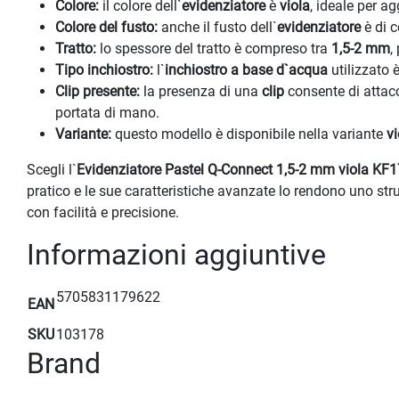
Colore:
il colore dell`
evidenziatore
è
viola
, ideale per a
Colore del fusto:
anche il fusto dell`
evidenziatore
è di 
Tratto:
lo spessore del tratto è compreso tra
1,5-2 mm
,
Tipo inchiostro:
l`
inchiostro a base d`acqua
utilizzato 
Clip presente:
la presenza di una
clip
consente di attacc
portata di mano.
Variante:
questo modello è disponibile nella variante
vi
Scegli l`
Evidenziatore Pastel Q-Connect 1,5-2 mm viola KF
pratico e le sue caratteristiche avanzate lo rendono uno st
con facilità e precisione.
Informazioni aggiuntive
5705831179622
EAN
SKU
103178
Brand