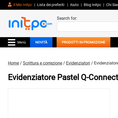
Il Mio Initpc
|
Lista dei preferiti
|
Aiuto
|
Blog Initpc
|
Chi Si
Search for:
Menù
NOVITÀ
PRODOTTI IN PROMOZIONE
Home
/
Scrittura e correzione
/
Evidenziatori
/ Evidenziato
Evidenziatore Pastel Q-Conne