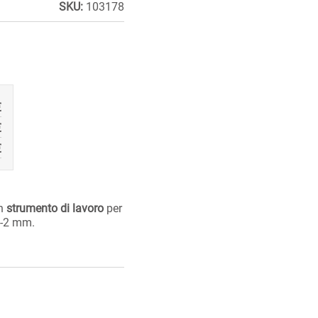
SKU:
103178
€
€
€
un
strumento di lavoro
per
5-2 mm.