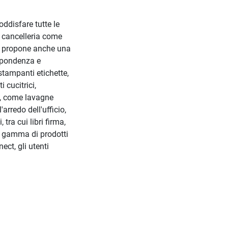
oddisfare tutte le
i cancelleria come
ect propone anche una
rispondenza e
stampanti etichette,
 cucitrici,
a, come lavagne
rredo dell'ufficio,
tra cui libri firma,
ia gamma di prodotti
ect, gli utenti