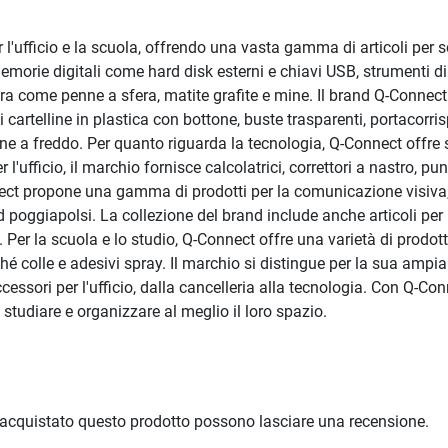
 l'ufficio e la scuola, offrendo una vasta gamma di articoli per s
morie digitali come hard disk esterni e chiavi USB, strumenti d
ittura come penne a sfera, matite grafite e mine. Il brand Q-Conn
cui cartelline in plastica con bottone, buste trasparenti, portacor
ione a freddo. Per quanto riguarda la tecnologia, Q-Connect offre 
'ufficio, il marchio fornisce calcolatrici, correttori a nastro, punti
onnect propone una gamma di prodotti per la comunicazione visiv
oggiapolsi. La collezione del brand include anche articoli per l'a
r la scuola e lo studio, Q-Connect offre una varietà di prodotti, 
nché colle e adesivi spray. Il marchio si distingue per la sua amp
essori per l'ufficio, dalla cancelleria alla tecnologia. Con Q-Conn
studiare e organizzare al meglio il loro spazio.
 acquistato questo prodotto possono lasciare una recensione.