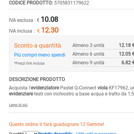
CODICE PRODOTTO:
5705831179622
10.08
IVA esclusa :
€
12.30
IVA inclusa :
€
Sconto a quantità
Almeno 3 unità
12.18 
Almeno 6 unità
12.05 
Più compri meno spendi
Almeno 9 unità
6.82 
*Prezzi IVA inclusa
DESCRIZIONE PRODOTTO
Acquista l'
evidenziatore
Pastel Q-Connect
viola
KF17962, 
evidenziare
testi con inchiostro a base acqua e tratto da 1,
Leggi di più
Questo ordine ti farà guadagnare 12 Gemme!
Quantità
Prodotto disponibile:
- 1300 unità in magazzino