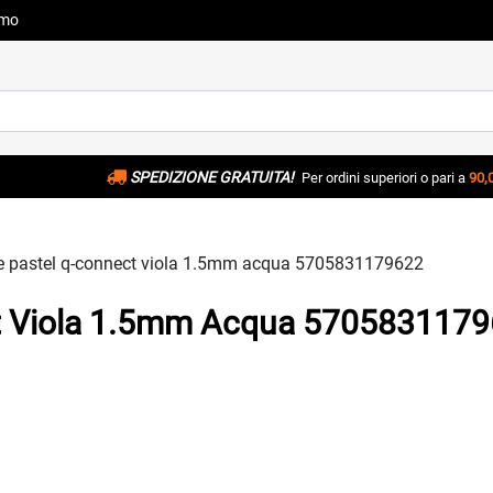
amo
SPEDIZIONE GRATUITA!
Per ordini superiori o pari a
90,
re pastel q-connect viola 1.5mm acqua 5705831179622
ct Viola 1.5mm Acqua 570583117