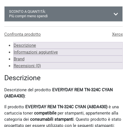
SCONTO A QUANTITÀ:
Più compri meno spendi
Almeno 3 unità
58.10 €
Almeno 6 unità
56.31 €
Confronta prodotto
Xerox
Almeno 9 unità
54.51 €
Descrizione
*Prezzi IVA inclusa
Informazioni aggiuntive
Brand
Recensioni (0)
Descrizione
Descrizione del prodotto
EVERYDAY REM TN-324C CYAN
(A8DA430)
:
Il prodotto
EVERYDAY REM TN-324C CYAN (A8DA430)
è una
cartuccia toner
compatibile
per stampanti, appartenente alla
categoria dei
consumabili stampanti
. Questo prodotto è stato
progettato per essere utilizzato con le seguenti stampanti: