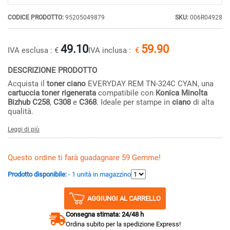
CODICE PRODOTTO:
95205049879
SKU:
006R04928
49.10
59.90
IVA esclusa :
€
IVA inclusa :
€
DESCRIZIONE PRODOTTO
Acquista il
toner ciano
EVERYDAY REM TN-324C CYAN, una
cartuccia toner rigenerata
compatibile con
Konica Minolta
Bizhub C258
,
C308
e
C368
. Ideale per stampe in
ciano
di alta
qualità.
Leggi di più
Questo ordine ti farà guadagnare 59 Gemme!
Prodotto disponibile:
- 1 unità in magazzino
AGGIUNGI AL CARRELLO
Consegna stimata: 24/48 h
Ordina subito per la spedizione Express!