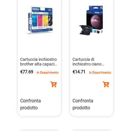
Cartuccia inchiostro
Cartuccia di
brother alta capacità
inchiostro ciano
per dcp-6690cw e
standard per
€77.69
€14.71
In Esaurimento
In Esaurimento
mfc serie
stampanti brother
5014047561566
dcp/mfc
4977766696364
Confronta
Confronta
prodotto
prodotto