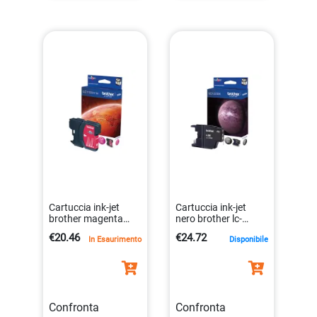
Cartuccia ink-jet
Cartuccia ink-jet
brother magenta
nero brother lc-
alta qualità
1220bk per
€20.46
€24.72
In Esaurimento
Disponibile
4977766659871
stampante 300
pagine
4977766696357
Confronta
Confronta