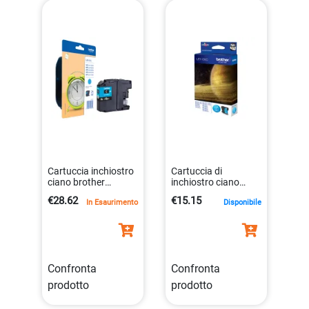
Cartuccia inchiostro
Cartuccia di
ciano brother
inchiostro ciano
lc125xlc 1200
originale per
€28.62
€15.15
In Esaurimento
Disponibile
pagine
stampanti brother
4977766713948
4977766659710
Confronta
Confronta
prodotto
prodotto