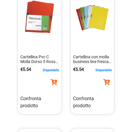
Cartellina Pvc C
Cartellina con molla
Molla Dorso 5 Rosso
business line fresca
Spring File 22×31
ed elegante in
€5.54
€5.54
Disponibile
Disponibile
X200506 40281a
plastica
8018727215012
Confronta
Confronta
prodotto
prodotto