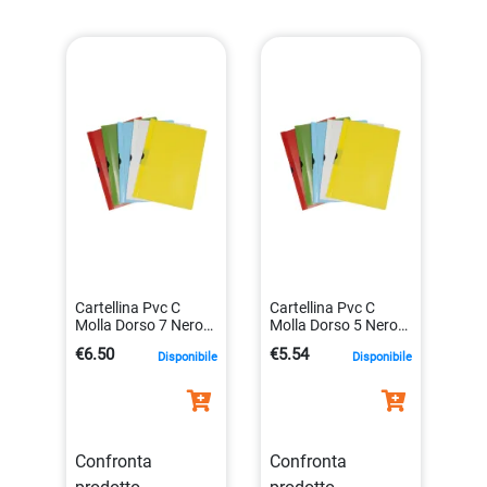
Cartellina Pvc C
Cartellina Pvc C
Molla Dorso 7 Nero
Molla Dorso 5 Nero
Spring File 22×31
Spring File 22×31
€6.50
€5.54
Disponibile
Disponibile
X200703 40285a
X200503 40279a
Confronta
Confronta
prodotto
prodotto