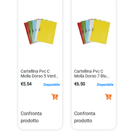
Cartellina Pvc C
Cartellina Pvc C
Molla Dorso 5 Verde
Molla Dorso 7 Blu
Spring File 22×31
Spring File 22×31
€5.54
€6.50
Disponibile
Disponibile
X200510 40282a
X200705 40286a
Confronta
Confronta
prodotto
prodotto