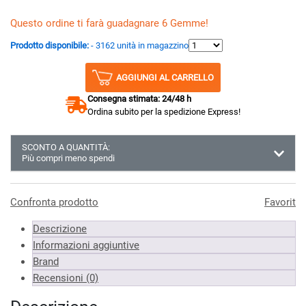
Questo ordine ti farà guadagnare 6 Gemme!
Prodotto disponibile:
- 3162 unità in magazzino
AGGIUNGI AL CARRELLO
Consegna stimata: 24/48 h
Ordina subito per la spedizione Express!
SCONTO A QUANTITÀ:
Più compri meno spendi
Almeno 3 unità
6.07 €
Almeno 6 unità
6.01 €
Confronta prodotto
Favorit
Almeno 9 unità
5.88 €
Descrizione
*Prezzi IVA inclusa
Informazioni aggiuntive
Brand
Recensioni (0)
Descrizione