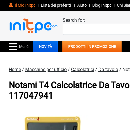
Il Mio Initpc
|
Lista dei preferiti
|
Aiuto
|
Blog Initpc
|
Chi Si
Search for:
Menù
NOVITÀ
PRODOTTI IN PROMOZIONE
Home
/
Macchine per ufficio
/
Calcolatrici
/
Da tavolo
/ Not
Notami T4 Calcolatrice Da Tav
117047941