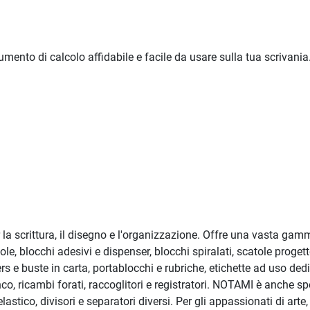
ento di calcolo affidabile e facile da usare sulla tua scrivania
a scrittura, il disegno e l'organizzazione. Offre una vasta gamma
le, blocchi adesivi e dispenser, blocchi spiralati, scatole progett
s e buste in carta, portablocchi e rubriche, etichette ad uso dedic
o, ricambi forati, raccoglitori e registratori. NOTAMI è anche spe
lastico, divisori e separatori diversi. Per gli appassionati di arte,