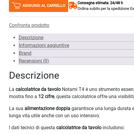
Consegna stimata: 24/48 h
AGGIUNGI AL CARRELLO
Ordina subito per la spedizione E
Confronta prodotto
Descrizione
Informazioni aggiuntive
Brand
Recensioni (0)
Descrizione
La
calcolatrice da tavolo
Notami T4 è uno strumento essenzi
mostra fino a
12 cifre
, questa calcolatrice offre una visibili
La sua
alimentazione doppia
garantisce una lunga durata e f
lunga vita utile anche con un uso intensivo.
I dati tecnici di questa
calcolatrice da tavolo
includono: