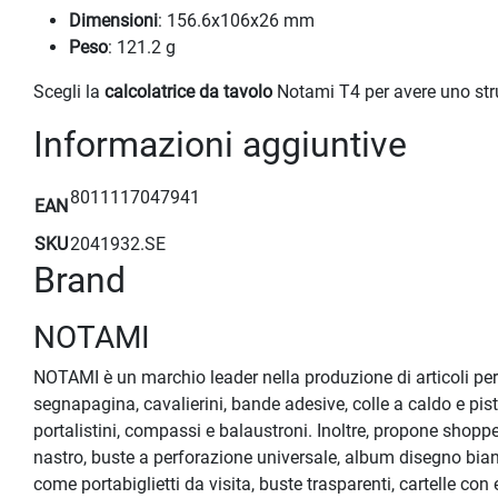
Dimensioni
: 156.6x106x26 mm
Peso
: 121.2 g
Scegli la
calcolatrice da tavolo
Notami T4 per avere uno strum
Informazioni aggiuntive
8011117047941
EAN
SKU
2041932.SE
Brand
NOTAMI
NOTAMI è un marchio leader nella produzione di articoli per l
segnapagina, cavalierini, bande adesive, colle a caldo e pisto
portalistini, compassi e balaustroni. Inoltre, propone shopper
nastro, buste a perforazione universale, album disegno bianc
come portabiglietti da visita, buste trasparenti, cartelle con e