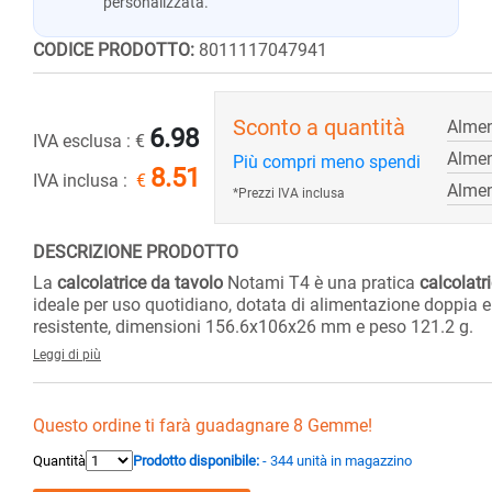
personalizzata.
CODICE PRODOTTO:
8011117047941
Sconto a quantità
Almen
6.98
IVA esclusa :
€
Almen
Più compri meno spendi
8.51
IVA inclusa :
€
Almen
*Prezzi IVA inclusa
DESCRIZIONE PRODOTTO
La
calcolatrice da tavolo
Notami T4 è una pratica
calcolatr
ideale per uso quotidiano, dotata di alimentazione doppia e 
resistente, dimensioni 156.6x106x26 mm e peso 121.2 g.
Leggi di più
Questo ordine ti farà guadagnare 8 Gemme!
Quantità
Prodotto disponibile:
- 344 unità in magazzino