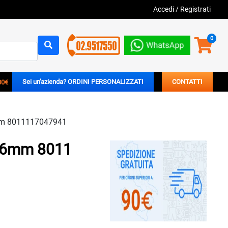
Accedi
/
Registrati
0
00€
Sei un'azienda? ORDINI PERSONALIZZATI
CONTATTI
26mm 8011117047941
x26mm 8011