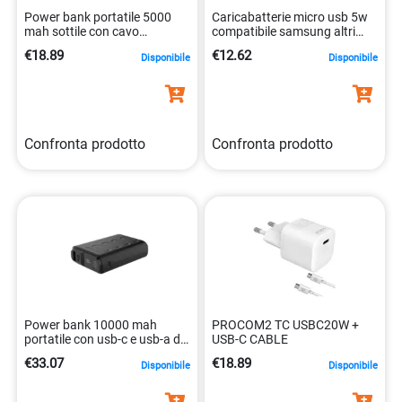
Power bank portatile 5000
Caricabatterie micro usb 5w
mah sottile con cavo
compatibile samsung altri
integrato 8021735224914
dispositivi 8021735084822
€18.89
€12.62
Disponibile
Disponibile
Confronta prodotto
Confronta prodotto
Power bank 10000 mah
PROCOM2 TC USBC20W +
portatile con usb-c e usb-a da
USB-C CABLE
20w nero 8021735215028
€33.07
€18.89
Disponibile
Disponibile