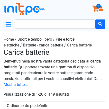
0
Search
for:
Home
/
Sport e tempo libero
/
Pile e torce
elettriche
/
Batterie - carica batterie
/ Carica batterie
Carica batterie
Benvenuti nella nostra vasta categoria dedicata ai
carica
batterie
! Qui potrete trovare una gamma di dispositivi
progettati per ricaricare le vostre batterie garantendo
prestazioni ottimali per i vostri dispositivi elettronici. Dai
modelli standard con slot per AA e AAA, a quelli intelligenti
Mostra tutto...
con schermi LCD e funzioni diagnostica, troverete il
Visualizzazione di 1-20 di 149 risultati
prodotto più adatto alle vostre esigenze di ricarica. Questo
vi permetterà di mantenere i vostri prodotti sempre pronti
all’uso e di prolungarne la durata nel tempo. Inoltre, molti