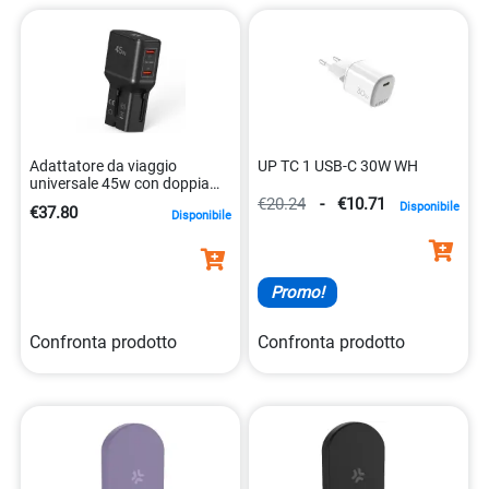
Adattatore da viaggio
UP TC 1 USB-C 30W WH
universale 45w con doppia
porta usb-c multiplug
€20.24
-
€10.71
Disponibile
€37.80
Disponibile
8021735224549
Promo!
Confronta prodotto
Confronta prodotto