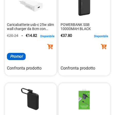
Caricabatterie usb-c 25w slim
POWERBANK SSB
wall charger da 8cm con
10000MAH BLACK
tecnologia gan
€20.24
-
€14.82
€37.80
Disponibile
Disponibile
8021735220893
Promo!
Confronta prodotto
Confronta prodotto