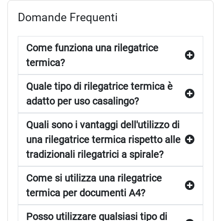
documenti perfettamente allineati. Che tu stia lavorando su
Domande Frequenti
progetti personali o professionali, troverai il prodotto
perfetto per te. Esplora la nostra vasta selezione di
rilegatrici termiche
e scopri perché siamo la destinazione
Come funziona una rilegatrice
preferita per professionisti e appassionati di rilegatura. Con
termica?
la nostra combinazione di qualità, prestazioni e
convenienza, hai tutto il necessario per portare i tuoi
Quale tipo di rilegatrice termica è
progetti al livello successivo.
adatto per uso casalingo?
Quali sono i vantaggi dell'utilizzo di
una rilegatrice termica rispetto alle
tradizionali rilegatrici a spirale?
Come si utilizza una rilegatrice
termica per documenti A4?
Posso utilizzare qualsiasi tipo di