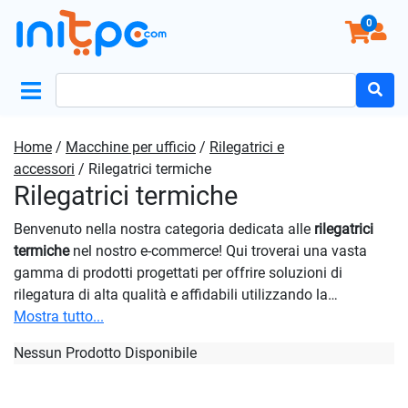
0
Search
for:
Home
/
Macchine per ufficio
/
Rilegatrici e
accessori
/ Rilegatrici termiche
Rilegatrici termiche
Benvenuto nella nostra categoria dedicata alle
rilegatrici
termiche
nel nostro e-commerce! Qui troverai una vasta
gamma di prodotti progettati per offrire soluzioni di
rilegatura di alta qualità e affidabili utilizzando la
tecnologia termica. Le nostre soluzioni sono ideali per chi
Mostra tutto...
cerca un modo efficiente e professionale per rilegare
Nessun Prodotto Disponibile
documenti, manuali, rapporti e altro ancora. Utilizzando il
calore per attivare il rilegante termico, questi articoli
offrono una legatura sicura e resistente che mantiene i tuoi