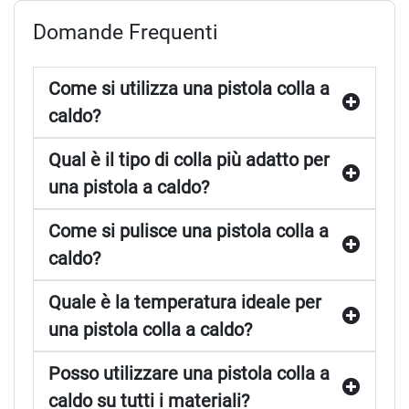
categoria di
incollatrici e colle
per offrirti soluzioni di alta
Domande Frequenti
qualità e prestazioni affidabili. Esplora la nostra gamma
oggi stesso e scopri come possiamo aiutarti a completare i
tuoi progetti con successo.
Come si utilizza una pistola colla a
caldo?
Qual è il tipo di colla più adatto per
una pistola a caldo?
Come si pulisce una pistola colla a
caldo?
Quale è la temperatura ideale per
una pistola colla a caldo?
Posso utilizzare una pistola colla a
caldo su tutti i materiali?