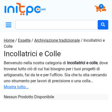
0
Search
for:
Home
/
Esselte
/
Archiviazione tradizionale
/ Incollatrici e
Colle
Incollatrici e Colle
Benvenuto nella nostra categoria di
incollatrici
e colle
, dove
troverai tutto ciò di cui hai bisogno per i tuoi progetti di
artigianato, fai da te e per l’ufficio. Sia che tu stia cercando
uno strumento per lavori di precisione o una colla
resistente per materiali diversi, siamo qui per aiutarti. Le
Mostra tutto...
nostre soluzioni sono progettate per fornire una presa forte
Nessun Prodotto Disponibile
e duratura su una vasta gamma di materiali, tra cui carta,
legno, plastica, tessuto e metallo. Indipendentemente dalle
tue esigenze di incollaggio, puoi contare sulla nostra