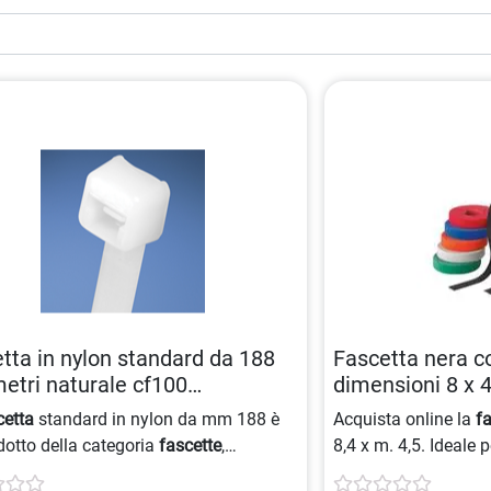
tta in nylon standard da 188
Fascetta nera co
metri naturale cf100
dimensioni 8 x 4
3540457
metri 0074983
cetta
standard in nylon da mm 188 è
Acquista online la
f
dotto della categoria
fascette
,
8,4 x m. 4,5. Ideale p
ato in materiale
nylon
e presente nel
fascetta in velcro
è f