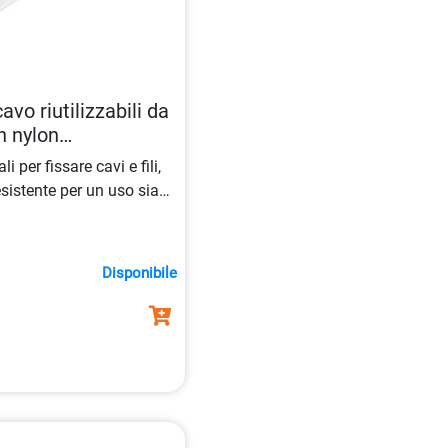
vo riutilizzabili da
n nylon
i per fissare cavi e fili,
esistente per un uso sia
 la confezione contiene
e fermacavo
da 20 cm.
Disponibile