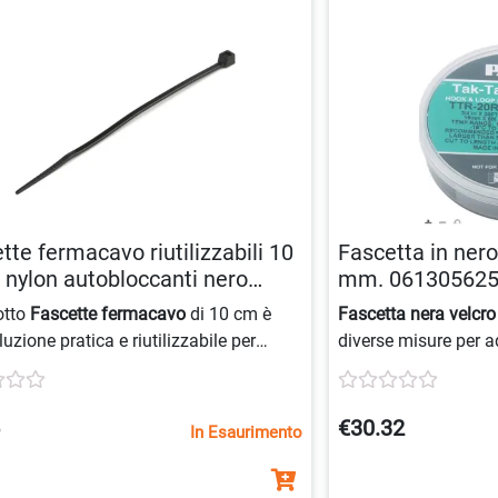
tte fermacavo riutilizzabili 10
Fascetta in nero
 nylon autobloccanti nero
mm. 06130562
030890717
otto
Fascette
fermacavo
di 10 cm è
Fascetta nera velcro
uzione pratica e riutilizzabile per
diverse misure per a
 cavi e fili. Realizzate in
nylon
Questa
fascetta ner
occanti, sono omologate 94V-2/UL e
19 mm
è ideale per 
bili in confezioni da 100 pezzi di
commerciale. Acquis
5
€30.32
In Esaurimento
nero.
nera velcro 19 mm
.