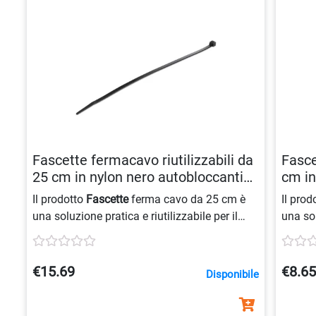
Fascette fermacavo riutilizzabili da
Fasce
25 cm in nylon nero autobloccanti
cm in
0065030890649
0065
Il prodotto
Fascette
ferma cavo da 25 cm è
Il prod
una soluzione pratica e riutilizzabile per il
una sol
fissaggio di cavi, realizzato in nylon
gestire
autobloccante e omologato 94V-2/UL,
autobl
disponibile in confezioni da 100 pezzi nel
disponi
€15.69
€8.6
Disponibile
colore nero.
colore 