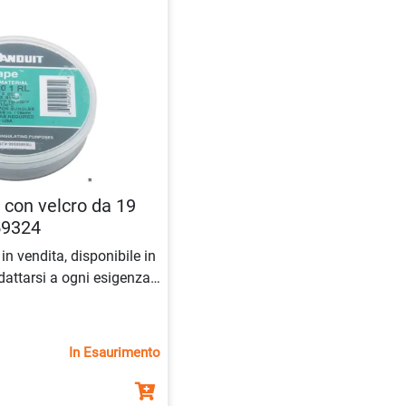
 con velcro da 19
59324
in vendita, disponibile in
dattarsi a ogni esigenza.
a con chiusura velcro da
uso industriale e
ta ora la tua
fascetta
In Esaurimento