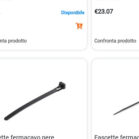
 catalogo.
rimuovere.
2
€23.07
Disponibile
nta prodotto
Confronta prodotto
tte fermacavo nere
Fascette fermaca