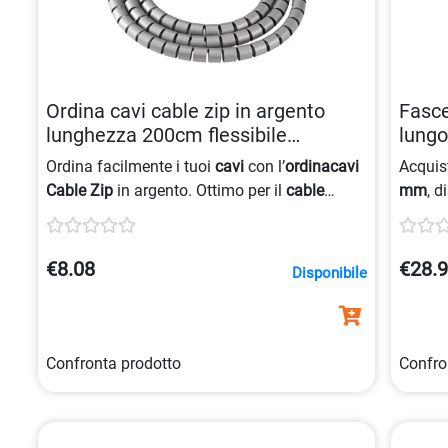
Ordina cavi cable zip in argento
Fasce
lunghezza 200cm flessibile
lung
0043859748655
Ordina facilmente i tuoi
cavi
con l’
ordinacavi
Acquis
Cable Zip
in argento. Ottimo per il
cable
mm
, d
management
, è flessibile e riutilizzabile,
per div
ideale per organizzare tutti i tuoi
cavi
in modo
facile 
semplice ed efficiente.
grazie
€8.08
€28.
Disponibile
desider
casa t
Confronta prodotto
Confro