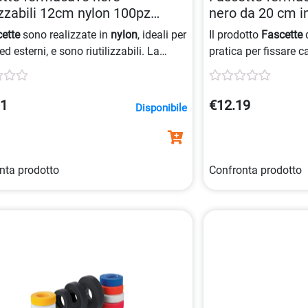
lizzabili 12cm nylon 100pz
nero da 20 cm i
030890472
autobloccanti 
cette
sono realizzate in
nylon
, ideali per
Il prodotto
Fascette
d
 ed esterni, e sono riutilizzabili. La
pratica per fissare ca
ione contiene 100 pezzi di
fascette
fermacavo
in nylon 
cavo
da 12 cm, colore nero.
riutilizzabili, garan
facile. Omologate 94
01
€12.19
Disponibile
nero, confezione da 
nta prodotto
Confronta prodotto