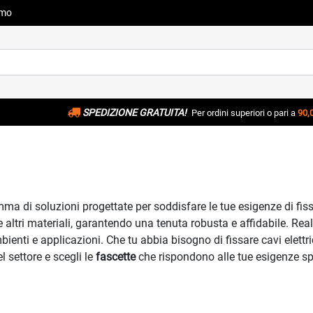
amo
SPEDIZIONE GRATUITA!
Per ordini superiori o pari a
90,
mma di soluzioni progettate per soddisfare le tue esigenze di fis
e altri materiali, garantendo una tenuta robusta e affidabile. Reali
nti e applicazioni. Che tu abbia bisogno di fissare cavi elettrici,
l settore e scegli le
fascette
che rispondono alle tue esigenze spe