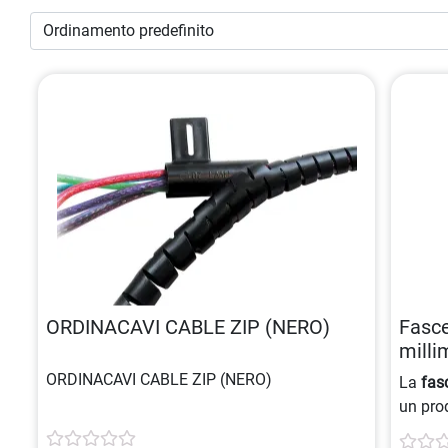
ORDINACAVI CABLE ZIP (NERO)
Fasce
milli
7498
ORDINACAVI CABLE ZIP (NERO)
La
fas
un pro
realizz