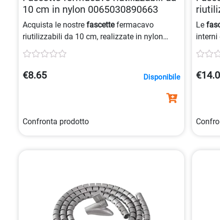
10 cm in nylon 0065030890663
riuti
0065
Acquista le nostre
fascette
fermacavo
Le
fas
riutilizzabili da 10 cm, realizzate in nylon
interni
autobloccanti e omologate 94V-2/UL,
confez
disponibili in confezioni da 100 pezzi nel
ferma
colore bianco.
€8.65
€14.
Disponibile
Confronta prodotto
Confro