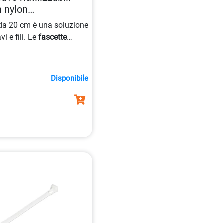
n nylon
0065030890625
a 20 cm è una soluzione
vi e fili. Le
fascette
sono autobloccanti e
tendo un uso sicuro e
V-2/UL, disponibili in
Disponibile
100 pezzi.