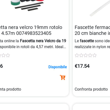
tta nera velcro 19mm rotolo
Fascette fermaca
o 4.57m 0074983523405
20 cm bianche i
0065030890496
ta online la
Fascetta nera Velcro da 19
Le
fascette
sono ideal
isponibile in rotoli da 4,57 metri. Ideale
realizzate in nylon r
erse applicazioni, questa fascetta è
interno che esterno,
da usare e offre una chiusura sicura
100 pezzi
di
fascett
 al sistema
. Scegli la lunghezza
96
€17.54
Disponibile
ata e ricevi il prodotto direttamente a
ua.
nta prodotto
Confronta prodotto