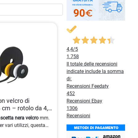
4,4
/5
1.758
Il totale delle recensioni
indicate include la somma
di:
Recensioni Feedaty
452
n velcro di
Recensioni Ebay
 cm – rotolo da 4,5
1306
626946
Recensioni
ascetta nera velcro
mm.
er vari utilizzi, questa
acile da applicare e