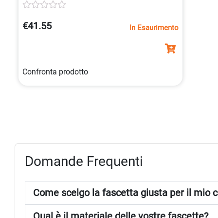
Prodotte in
bianco
, sono disponibili in
confezioni da 1000 pezzi.
€41.55
In Esaurimento
Confronta prodotto
Domande Frequenti
Come scelgo la fascetta giusta per il mio 
Qual è il materiale delle vostre fascette?