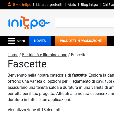
Il Mio Initpc
|
Lista dei preferiti
|
Aiuto
|
Blog Initpc
|
Chi Si
Search
for:
Menù
NOVITÀ
PRODOTTI IN PROMOZIONE
Home
/
Elettricità e Illuminazione
/ Fascette
Fascette
Benvenuto nella nostra categoria di
fascette
. Esplora la ga
offrono una varietà di opzioni per il legamento di cavi, tubi 
assicurano una tenuta salda e duratura in una varietà di ambie
perfetta per il tuo progetto. Affidati alla nostra esperienza ne
duraturo in tutte le tue applicazioni.
Visualizzazione di 13 risultati