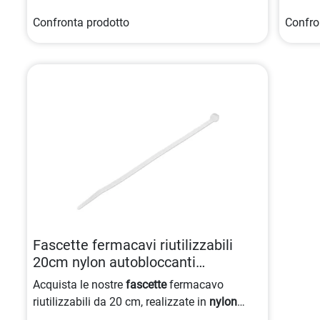
Confronta prodotto
Confro
Fascette fermacavi riutilizzabili
20cm nylon autobloccanti
0065030890748
Acquista le nostre
fascette
fermacavo
riutilizzabili da 20 cm, realizzate in
nylon
autobloccanti e omologate 94V-2/UL.