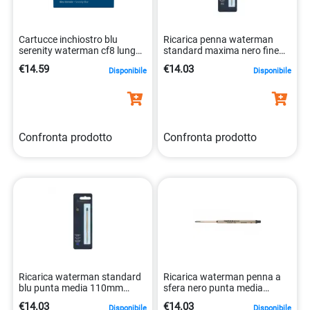
Cartucce inchiostro blu
Ricarica penna waterman
serenity waterman cf8 lunghe
standard maxima nero fine
standard 8 pezzi
110mm 3501179640174
€14.59
€14.03
Disponibile
Disponibile
3034325200293
Confronta prodotto
Confronta prodotto
Ricarica waterman standard
Ricarica waterman penna a
blu punta media 110mm
sfera nero punta media
3501170944493
3501170944486
€14.03
€14.03
Disponibile
Disponibile