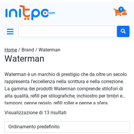
0
Search
for:
Home
/ Brand / Waterman
Waterman
Waterman è un marchio di prestigio che da oltre un secolo
rappresenta l’eccellenza nella scrittura e nella correzione.
La gamma dei prodotti Waterman comprende stilofori di
alta qualità, refill per stilografiche, inchiostro per timbri e
tamponi, penne regalo, refill roller e penne a sfera,
garantendo una vasta scelta per soddisfare le esigenze
Visualizzazione di 13 risultati
degli appassionati della scrittura. Le stilografiche
Waterman sono note per la loro eleganza e precisione,
offrendo un’esperienza di scrittura unica e personalizzata. I