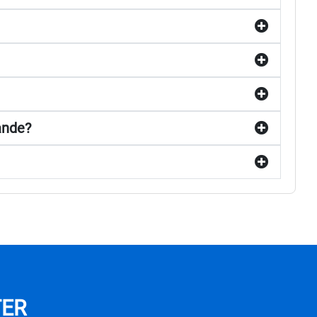
ande?
TER