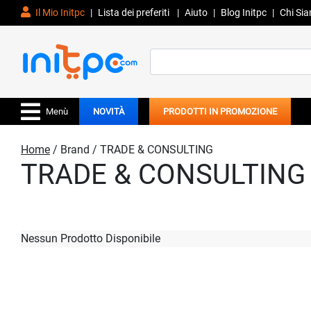
Il Mio Initpc
|
Lista dei preferiti
|
Aiuto
|
Blog Initpc
|
Chi Si
Search
for:
Menù
NOVITÀ
PRODOTTI IN PROMOZIONE
Home
/ Brand / TRADE & CONSULTING
TRADE & CONSULTING
Nessun Prodotto Disponibile