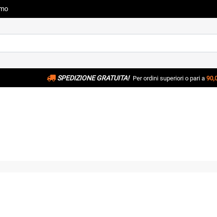
amo
SPEDIZIONE GRATUITA!
Per ordini superiori o pari a
90,