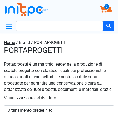
0
Search
for:
Home
/ Brand / PORTAPROGETTI
PORTAPROGETTI
Portaprogetti è un marchio leader nella produzione di
scatole progetto con elastico, ideali per professionisti e
appassionati di vari settori. Le nostre scatole sono
progettate per garantire una conservazione sicura e
organizzata dei tuoi progetti, documenti e materiali, grazie
all’elastico che tiene tutto al suo posto. Scegli Portaprogetti
Visualizzazione del risultato
per avere sempre a portata di mano i tuoi progetti più
importanti, con una vasta gamma di dimensioni e stili per
soddisfare ogni esigenza. Le nostre scatole sono realizzate