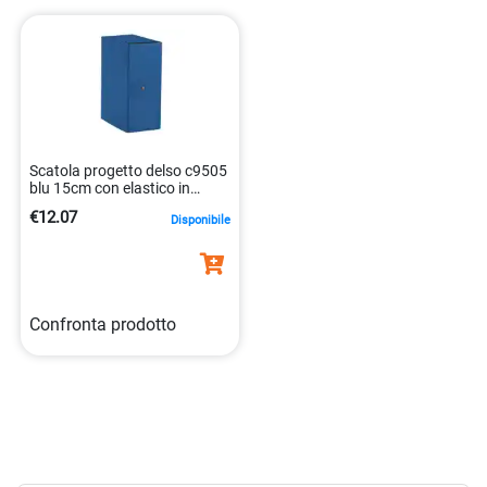
con materiali di alta qualità, resistenti e duraturi, per
garantire una lunga vita ai tuoi progetti. Siamo il partner
ideale per architetti, ingegneri, designer, artisti e chiunque
abbia bisogno di un sistema di organizzazione efficiente e
pratico. Acquista ora le nostre scatole progetto con elastico
e scopri la differenza Portaprogetti.
Scatola progetto delso c9505
blu 15cm con elastico in
presspan 8004157002520
€12.07
Disponibile
Confronta prodotto