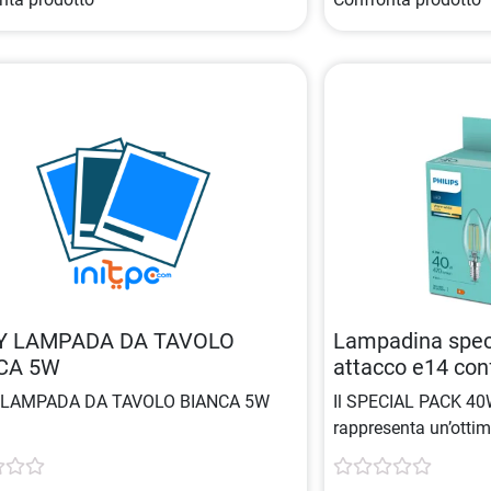
Y LAMPADA DA TAVOLO
Lampadina speci
CA 5W
attacco e14 co
 LAMPADA DA TAVOLO BIANCA 5W
Il SPECIAL PACK 4
rappresenta un’ottim
una soluzione effici
pacchetto
di
lampad