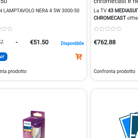
-50
chromecast e net
8718863030660
N LAMPTAVOLO NERA 4 5W 3000-50
La TV
43 MEDIASUI
CHROMECAST
offre
con
Chromecast
int
progettata per un m
opzioni avanzate di
87
-
€51.50
€762.88
Disponibile
configurazione.
o!
nta prodotto
Confronta prodotto