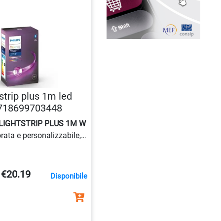
tstrip plus 1m led
8718699703448
 LIGHTSTRIP PLUS 1M W
rata e personalizzabile,
 o tramite app.
 metri, è compatibile con
occare tutte le
€20.19
Disponibile
inazione intelligente.