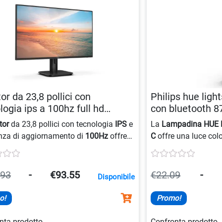
or da 23,8 pollici con
Philips hue ligh
logia ips a 100hz full hd
con bluetooth 
581804244
tor
da 23,8 pollici con tecnologia
IPS
e
La
Lampadina HUE
nza di aggiornamento di
100Hz
offre
C
offre una luce colo
i fluide e nitide. La modalità
con controllo vocale
ue
protegge gli occhi, mentre la
Estensibile fino a 10
ogia
LED IPS
garantisce colori precisi e
il Bridge Hue per sbl
.93
-
€93.55
€22.09
-
Disponibile
ni ampie.
funzionalità di illum
o!
Promo!
nta prodotto
Confronta prodotto