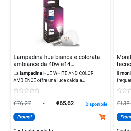
Lampadina hue bianca e colorata
Monit
ambiance da 40w e14
tecno
8719514491229
8712
La
lampadina
HUE WHITE AND COLOR
Il
moni
AMBIENCE offre una luce calda e
freque
accogliente, con tecnologia a
led
per un
immagin
risparmio energetico. La sua forma a
sferetta
LowBl
la rende adatta a vari tipi di applicazioni, con
tecnol
€76.27
-
€65.62
€138
Disponibile
una potenza di
40w
e attacco
E14
.
immagi
Promo!
Prom
Confronta prodotto
Confro