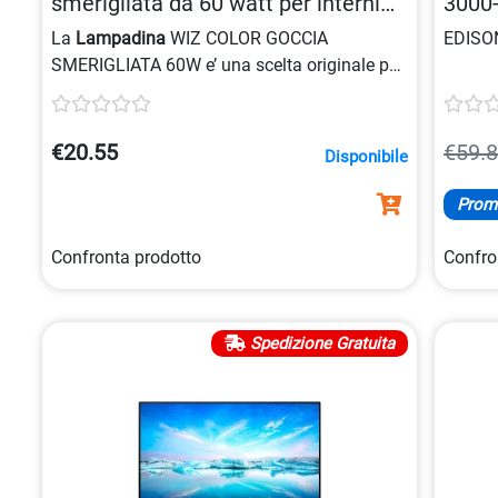
smerigliata da 60 watt per interni
3000
8718699787059
La
Lampadina
WIZ COLOR GOCCIA
EDISO
SMERIGLIATA 60W e’ una scelta originale per
illuminare gli ambienti, con un design unico e
una potenza di
60W
che assicura una luce
soffusa e calda.
€20.55
€59.
Disponibile
Prom
Confronta prodotto
Confro
Spedizione Gratuita