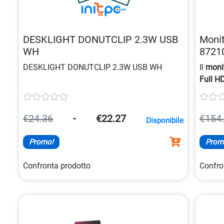
DESKLIGHT DONUTCLIP 2.3W USB
Monit
WH
8721
DESKLIGHT DONUTCLIP 2.3W USB WH
Il
moni
Full H
aggio
visiva 
€24.36
-
€22.27
€154
Disponibile
Promo!
Prom
Confronta prodotto
Confro