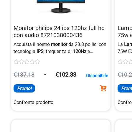
Monitor philips 24 ips 120hz full hd
Lampa
con audio 8721038000436
75w 
Acquista il nostro
monitor
da 23.8 pollici con
La
La
tecnologia
IPS
, frequenza di
120Hz
e
75W E2
risoluzione
FHD
per immagini nitide e una
tecnol
visione fluida, oltre a
audio
incorporato per
goccia
una completa esperienza multimediale.
stile e
€137.18
-
€102.33
€10.
Disponibile
confezi
Promo!
Prom
Confronta prodotto
Confro