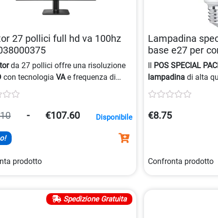
or 27 pollici full hd va 100hz
Lampadina speci
038000375
base e27 per co
8718699774639
tor
da 27 pollici offre una risoluzione
Il
POS SPECIAL PAC
D
con tecnologia
VA
e frequenza di
lampadina
di alta qu
rnamento
di 100Hz per un’esperienza
ambienti.
fluida.
.10
-
€107.60
€8.75
Disponibile
o!
nta prodotto
Confronta prodotto
Spedizione Gratuita