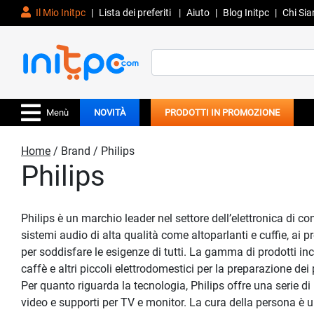
Il Mio Initpc
|
Lista dei preferiti
|
Aiuto
|
Blog Initpc
|
Chi Si
Search
for:
Menù
NOVITÀ
PRODOTTI IN PROMOZIONE
Home
/ Brand / Philips
Philips
Philips è un marchio leader nel settore dell’elettronica di 
sistemi audio di alta qualità come altoparlanti e cuffie, ai p
per soddisfare le esigenze di tutti. La gamma di prodotti in
caffè e altri piccoli elettrodomestici per la preparazione dei 
Per quanto riguarda la tecnologia, Philips offre una serie 
video e supporti per TV e monitor. La cura della persona è un’