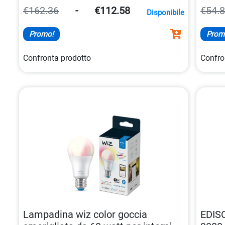
una risoluzione
Full HD
e angoli di visione
€162.36
-
€112.58
€54.
Disponibile
ampi.
Promo!
Prom
Confronta prodotto
Confro
Lampadina wiz color goccia
EDIS