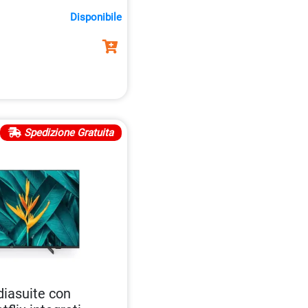
o
E14
offre prestazioni
Disponibile
Spedizione Gratuita
diasuite con