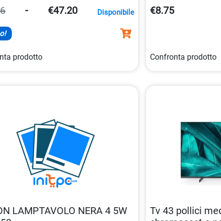
40 watt con attacc
86
-
€47.20
€8.75
Disponibile
luminose eccellenti.
o!
nta prodotto
Confronta prodotto
ON LAMPTAVOLO NERA 4 5W
Tv 43 pollici me