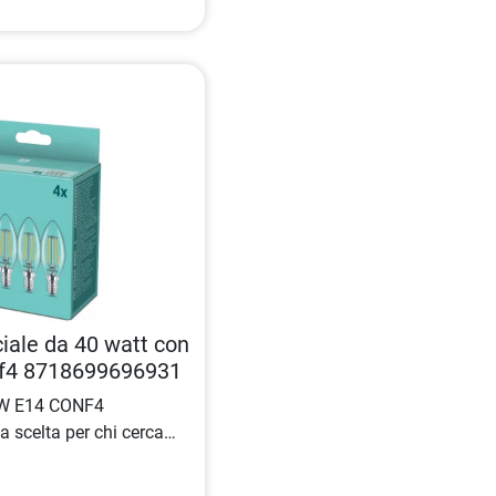
ale da 40 watt con
nf4 8718699696931
0W E14 CONF4
a scelta per chi cerca
ente e pratica. Questo
ine
a incandescenza da