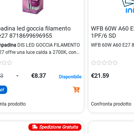
dina led goccia filamento
WFB 60W A60 E
e27 8718699696955
1PF/6 SD
mpadina
DIS LED GOCCIA FILAMENTO
WFB 60W A60 E27 8
7 offre una luce calda a 2700K, con
ogia
LED
e design unico a forma di
, adatta per illuminare ambienti con
 risparmio energetico, disponibile in
23
-
€8.37
€21.59
Disponibile
oni da tre pezzi.
o!
nta prodotto
Confronta prodotto
Spedizione Gratuita