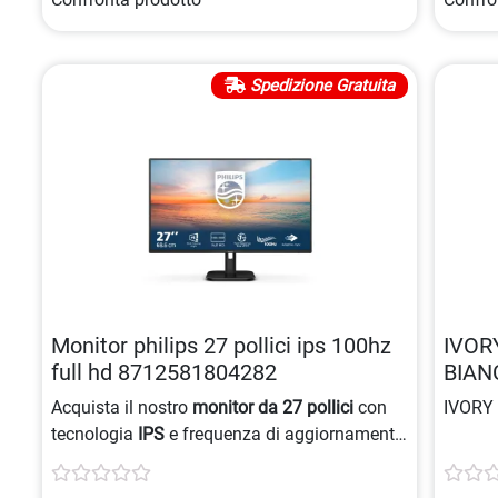
Spedizione Gratuita
Monitor philips 27 pollici ips 100hz
IVOR
full hd 8712581804282
BIAN
Acquista il nostro
monitor da 27 pollici
con
IVORY
tecnologia
IPS
e frequenza di aggiornamento
di
100 Hz
per immagini fluide. Ideale per
gaming
e applicazioni professionali, offre