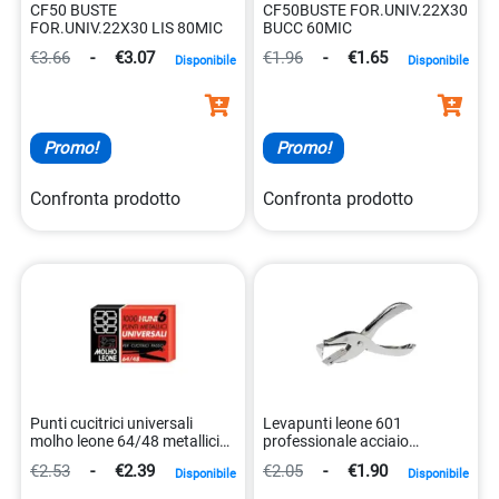
CF50 BUSTE
CF50BUSTE FOR.UNIV.22X30
FOR.UNIV.22X30 LIS 80MIC
BUCC 60MIC
€3.66
-
€3.07
€1.96
-
€1.65
Disponibile
Disponibile
Promo!
Promo!
Confronta prodotto
Confronta prodotto
Punti cucitrici universali
Levapunti leone 601
molho leone 64/48 metallici
professionale acciaio
cf10x1000 8002057316488
8002057760106
€2.53
-
€2.39
€2.05
-
€1.90
Disponibile
Disponibile