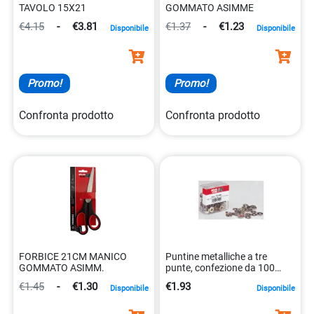
TAVOLO 15X21
GOMMATO ASIMME
€4.15
-
€3.81
€1.37
-
€1.23
Disponibile
Disponibile
Promo!
Promo!
Confronta prodotto
Confronta prodotto
FORBICE 21CM MANICO
Puntine metalliche a tre
GOMMATO ASIMM.
punte, confezione da 100
pezzi 8002057751005
€1.45
-
€1.30
€1.93
Disponibile
Disponibile