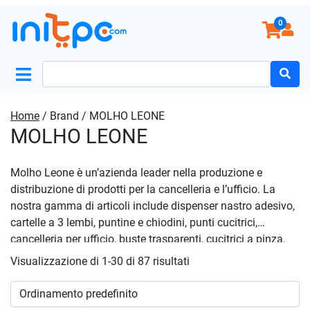
0
Search
for:
Home
/ Brand / MOLHO LEONE
MOLHO LEONE
Molho Leone è un’azienda leader nella produzione e
distribuzione di prodotti per la cancelleria e l’ufficio. La
nostra gamma di articoli include dispenser nastro adesivo,
cartelle a 3 lembi, puntine e chiodini, punti cucitrici,
cancelleria per ufficio, buste trasparenti, cucitrici a pinza,
fermagli, fermacampioni e molle. Offriamo inoltre magneti
Visualizzazione di 1-30 di 87 risultati
e spilli cartografici, cucitrici e perforatori, pannelli adesivi,
minuteria, perforatori e portabiglietti da visita. I nostri
prodotti sono progettati per soddisfare le esigenze di uffici,