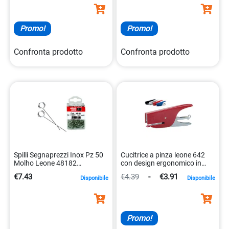
Promo!
Promo!
Confronta prodotto
Confronta prodotto
Spilli Segnaprezzi Inox Pz 50
Cucitrice a pinza leone 642
Molho Leone 48182
con design ergonomico in
8002057481827
acciaio. 8002057642006
€7.43
€4.39
-
€3.91
Disponibile
Disponibile
Promo!