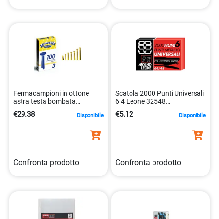
Fermacampioni in ottone
Scatola 2000 Punti Universali
astra testa bombata
6 4 Leone 32548
lunghezza 25 mm
8002057320645
€29.38
€5.12
Disponibile
Disponibile
8007979001153
Confronta prodotto
Confronta prodotto