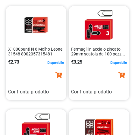
scuole e aziende, garantendo qualità, durata e facilità
d’uso. Siamo impegnati a fornire soluzioni innovative e
pratiche per la gestione della documentazione e della
comunicazione. Con Molho Leone, potrai trovare tutto ciò
che ti serve per organizzare il tuo spazio di lavoro in modo
efficiente ed efficace.
X1000punti N 6 Molho Leone
Fermagli in acciaio zincato
31548 8002057315481
29mm scatola da 100 pezzi
alta qualità 8002057211134
€2.73
€3.25
Disponibile
Disponibile
Confronta prodotto
Confronta prodotto