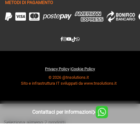
METODI DI PAGAMENTO
Privacy Policy
|
Cookie Policy
© 2026 @tnsolutions.it
Sito e infrastruttura IT sviluppati da www.tnsolutions.it
Contattaci per informazioni
Seleziona almeno 2 prodotti
da confrontare