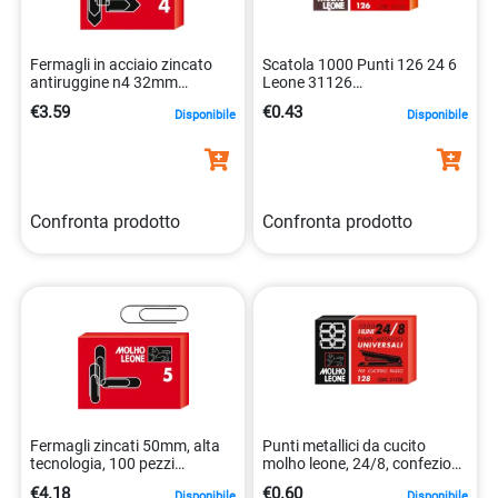
Fermagli in acciaio zincato
Scatola 1000 Punti 126 24 6
antiruggine n4 32mm
Leone 31126
100pezzi 8002057211141
8002057310264
€3.59
€0.43
Disponibile
Disponibile
Confronta prodotto
Confronta prodotto
Fermagli zincati 50mm, alta
Punti metallici da cucito
tecnologia, 100 pezzi
molho leone, 24/8, confezione
8002057211059
da 1000 pezzi.
€4.18
€0.60
Disponibile
Disponibile
8002057310288