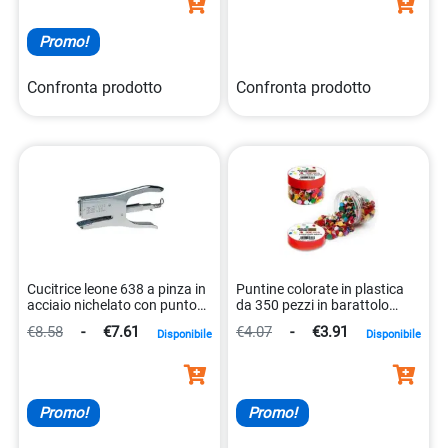
Promo!
Confronta prodotto
Confronta prodotto
Cucitrice leone 638 a pinza in
Puntine colorate in plastica
acciaio nichelato con punto
da 350 pezzi in barattolo
126/128 8002057762803
8002057753603
€8.58
-
€7.61
€4.07
-
€3.91
Disponibile
Disponibile
Promo!
Promo!