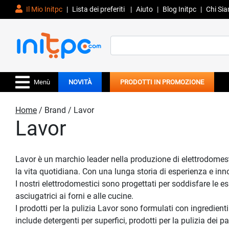
Il Mio Initpc
|
Lista dei preferiti
|
Aiuto
|
Blog Initpc
|
Chi Si
Search
for:
Menù
NOVITÀ
PRODOTTI IN PROMOZIONE
Home
/ Brand / Lavor
Lavor
Lavor è un marchio leader nella produzione di elettrodomestic
la vita quotidiana. Con una lunga storia di esperienza e inn
I nostri elettrodomestici sono progettati per soddisfare le e
asciugatrici ai forni e alle cucine.
I prodotti per la pulizia Lavor sono formulati con ingredient
include detergenti per superfici, prodotti per la pulizia dei 