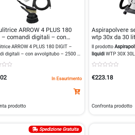
ulitrice ARROW 4 PLUS 180
Aspirapolvere s
 – comandi digitali – con
wtp 30x da 30 l
gitubo – 2500 W – 180 bar
litrice ARROW 4 PLUS 180 DIGIT –
Il prodotto
Aspirapol
– Lavor
i digitali – con avvolgitubo – 2500 W
liquidi
WTP 30X 30L L
bar max – Lavor
lavabile e motore si
isolamento elettrico
raffreddamento by-p
.02
€223.18
In Esaurimento
inox.
nta prodotto
Confronta prodotto
Spedizione Gratuita