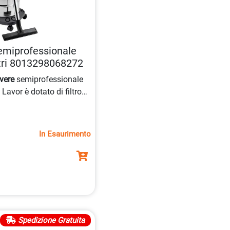
emiprofessionale
itri 8013298068272
vere
semiprofessionale
avor è dotato di filtro
lenziato con doppio
, sistema aspirante con
ass e fusto in acciaio
In Esaurimento
Spedizione Gratuita