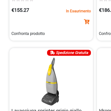
€155.27
€186
In Esaurimento
Confronta prodotto
Confro
Spedizione Gratuita
Lavasciuga sprinter grigio giallo
Idrop