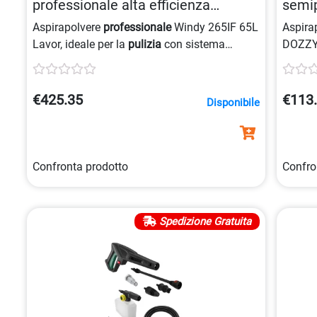
professionale alta efficienza
semi
96x44x46cm 8013298065356
30XS 
Aspirapolvere
professionale
Windy 265IF 65L
Aspira
Lavor, ideale per la
pulizia
con sistema
DOZZY
aspirante ad alta efficienza e raffreddamento
Lavor
by-pass. Realizzato con fusto in
acciaio inox
,
dotato di sistema antielettrostaticità e
€425.35
€113
Disponibile
carrello antiurto.
Confronta prodotto
Confro
Spedizione Gratuita