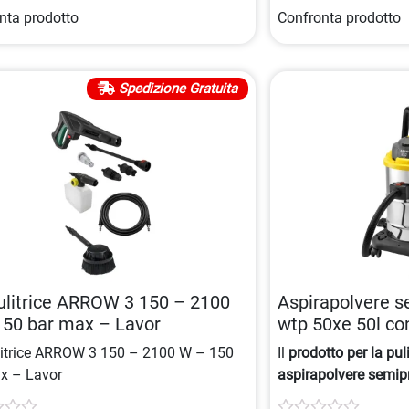
nta prodotto
Confronta prodotto
Spedizione Gratuita
ulitrice ARROW 3 150 – 2100
Aspirapolvere s
150 bar max – Lavor
wtp 50xe 50l con 
8013298067619
litrice ARROW 3 150 – 2100 W – 150
Il
prodotto per la pul
x – Lavor
aspirapolvere semip
filtro lavabile e mot