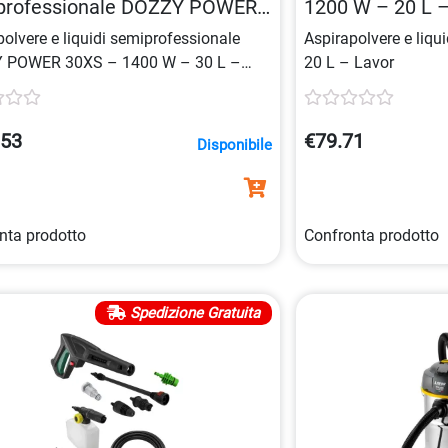
professionale DOZZY POWER
1200 W – 20 L –
– 1400 W – 30 L – Lavor
polvere e liquidi semiprofessionale
Aspirapolvere e liq
 POWER 30XS – 1400 W – 30 L –
20 L – Lavor
.53
€79.71
Disponibile
nta prodotto
Confronta prodotto
Spedizione Gratuita