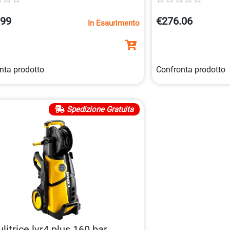
fusto in acciaio inox
elettroutensili.
.99
€276.06
In Esaurimento
nta prodotto
Confronta prodotto
Spedizione Gratuita
ulitrice lvr4 plus 160 bar