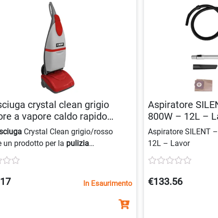
ciuga crystal clean grigio
Aspiratore SILE
ore a vapore caldo rapido
800W – 12L – L
298120123
sciuga
Crystal Clean grigio/rosso
Aspiratore SILENT –
è un prodotto per la
pulizia
12L – Lavor
sionale che utilizza acqua calda e una
la rotante
per rimuovere lo sporco in
dità senza lasciare aloni, con
tre
.17
€133.56
In Esaurimento
i semplici
per spazzolare, lavare e
are e un
pratico avvolgi cavo
integrato.