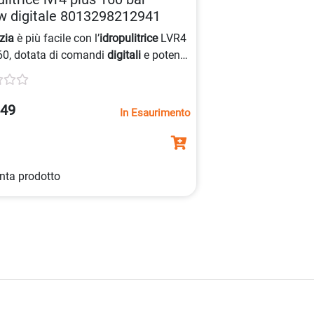
w digitale 8013298212941
zia
è più facile con l’
idropulitrice
LVR4
60, dotata di comandi
digitali
e potente
 da 2500W. Ideale per
lavare superfici
e
, questa idropulitrice offre un sistema
zia
avanzato con valvola by-pass e
.49
In Esaurimento
 alta pressione regolabile.
nta prodotto