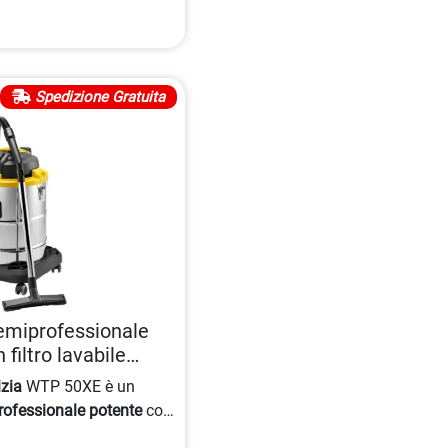
Spedizione Gratuita
emiprofessionale
filtro lavabile
izia
WTP 50XE è un
rofessionale potente
con
ore silenziato. Dotato di