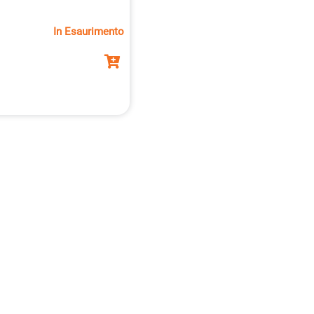
 e presa per
In Esaurimento