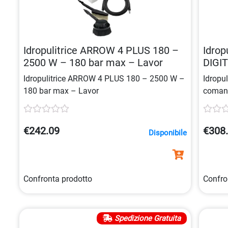
Idropulitrice ARROW 4 PLUS 180 –
Idrop
2500 W – 180 bar max – Lavor
DIGIT
avvol
Idropulitrice ARROW 4 PLUS 180 – 2500 W –
Idropu
max 
180 bar max – Lavor
comand
– 180 
€242.09
€308
Disponibile
Confronta prodotto
Confro
Spedizione Gratuita