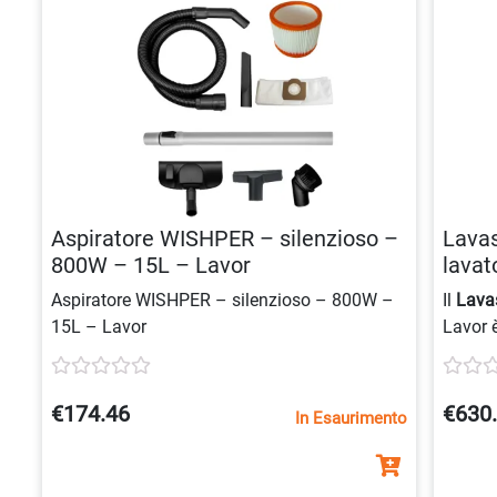
Aspiratore WISHPER – silenzioso –
Lavas
800W – 15L – Lavor
lavat
8013
Aspiratore WISHPER – silenzioso – 800W –
Il
Lava
15L – Lavor
Lavor 
profes
spazzo
profon
€174.46
€630
In Esaurimento
comand
asciug