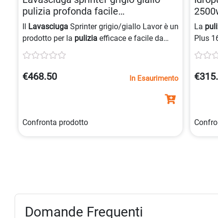
pulizia profonda facile
2500
8013298120000
Il
Lavasciuga
Sprinter grigio/giallo Lavor è un
La
puli
prodotto per la
pulizia
efficace e facile da
Plus 1
usare, dotato di
spazzola rotante
e
motore
aspirazione
potente, ideale per rimuovere lo
estern
sporco in profondità senza lasciare aloni.
di
puli
€468.50
€315
In Esaurimento
testina
Confronta prodotto
Confro
Domande Frequenti