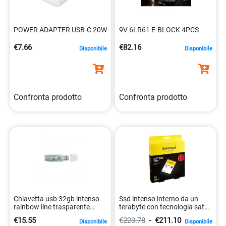
POWER ADAPTER USB-C 20W
9V 6LR61 E-BLOCK 4PCS
€7.66
€82.16
Disponibile
Disponibile
Confronta prodotto
Confronta prodotto
Chiavetta usb 32gb intenso
Ssd intenso interno da un
rainbow line trasparente
terabyte con tecnologia sata
4034303015245
iii 4034303028719
€15.55
€223.78
-
€211.10
Disponibile
Disponibile