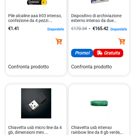
Pile alcaline aaa lr03 intenso,
Dispositivo di archiviazione
confezione da 4 pezzi.
esterno intenso da due
4034303027088
terabyte 4034303017478
€1.41
€170.34
-
€165.42
Disponibile
Disponibile
Promo!
Gratuita
Confronta prodotto
Confronta prodotto
Chiavetta usb micro line da 4
Chiavetta usb intenso
gb, dimensioni mini.
rainbow line da 8 gb verde,