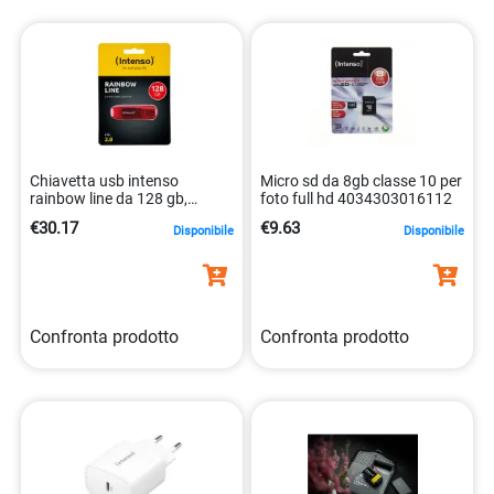
Chiavetta usb intenso
Micro sd da 8gb classe 10 per
rainbow line da 128 gb,
foto full hd 4034303016112
compatto e efficiente.
€30.17
€9.63
Disponibile
Disponibile
4034303029976
Confronta prodotto
Confronta prodotto