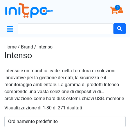
0
Search
for:
Home
/ Brand / Intenso
Intenso
Intenso è un marchio leader nella fornitura di soluzioni
innovative per la gestione dei dati, la sicurezza e il
monitoraggio ambientale. La gamma di prodotti Intenso
comprende una vasta selezione di dispositivi di
archiviazione, come hard disk esterni, chiavi USB, memorie
SD e DVD-RW, BLU-RAY, progettati per garantire una facile e
Visualizzazione di 1-30 di 271 risultati
sicura conservazione dei file digitali. Oltre ai dispositivi di
archiviazione, Intenso offre anche soluzioni di ricarica
avanzate, come carica batterie e pile, ideali per dispositivi