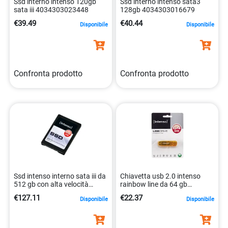
Ssd interno intenso 120gb
Ssd interno intenso sata3
sata iii 4034303023448
128gb 4034303016679
€39.49
€40.44
Disponibile
Disponibile
Confronta prodotto
Confronta prodotto
Ssd intenso interno sata iii da
Chiavetta usb 2.0 intenso
512 gb con alta velocità
rainbow line da 64 gb
4034303017546
4034303015924
€127.11
€22.37
Disponibile
Disponibile