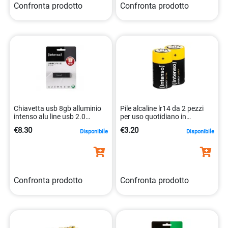
Confronta prodotto
Confronta prodotto
Chiavetta usb 8gb alluminio
Pile alcaline lr14 da 2 pezzi
intenso alu line usb 2.0
per uso quotidiano in
4034303016259
confezione blister
€8.30
€3.20
Disponibile
Disponibile
4034303027200
Confronta prodotto
Confronta prodotto