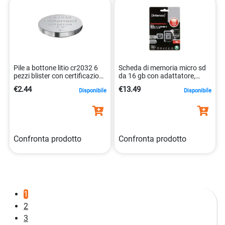
Pile a bottone litio cr2032 6
Scheda di memoria micro sd
pezzi blister con certificazione
da 16 gb con adattatore,
iec 4034303027897
classe uhs-i. 4034303022304
€2.44
€13.49
Disponibile
Disponibile
Confronta prodotto
Confronta prodotto
1
2
3