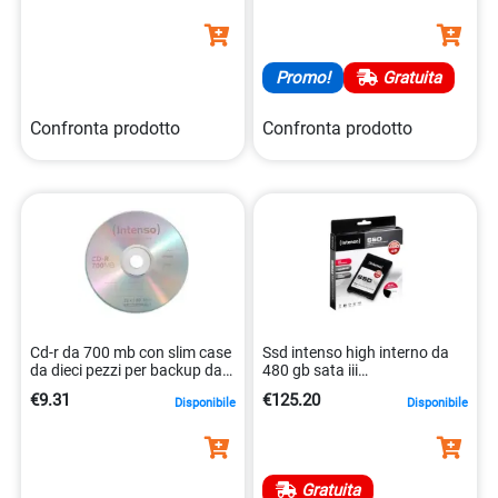
Promo!
Gratuita
Confronta prodotto
Confronta prodotto
Cd-r da 700 mb con slim case
Ssd intenso high interno da
da dieci pezzi per backup dati
480 gb sata iii
importanti 4034303001248
4034303023509
€9.31
€125.20
Disponibile
Disponibile
Gratuita