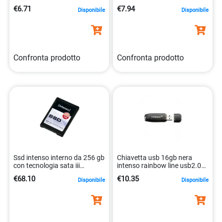
4034303012206
usb 2.0, compatto
€6.71
€7.94
Disponibile
Disponibile
4034303008537
Confronta prodotto
Confronta prodotto
Ssd intenso interno da 256 gb
Chiavetta usb 16gb nera
con tecnologia sata iii
intenso rainbow line usb2.0
4034303016693
4034303010011
€68.10
€10.35
Disponibile
Disponibile