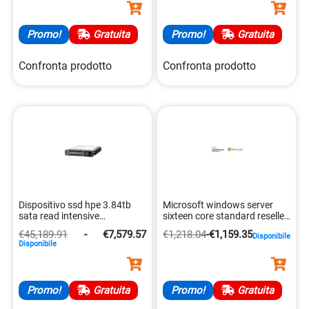
Promo!
Gratuita
Promo!
Gratuita
Confronta prodotto
Confronta prodotto
Dispositivo ssd hpe 3.84tb
Microsoft windows server
sata read intensive
sixteen core standard reseller
4549821410323
190017781594
€45,189.91
-
€7,579.57
€1,218.04
-
€1,159.35
Disponibile
Disponibile
Promo!
Gratuita
Promo!
Gratuita