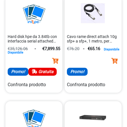
Hard disk hpe da 3.84tb con
Cavo rame direct attach 10g
interfaccia serial attached
sfp+ a sfp+, 1 metro, per
scsi. 4549821422135
aruba instant on
€35,126.06
-
€7,899.55
€76.20
-
€65.16
Disponibile
0190017566962
Disponibile
Promo!
Gratuita
Promo!
Confronta prodotto
Confronta prodotto