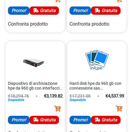
Promo!
Gratuita
Promo!
Gratuita
Confronta prodotto
Confronta prodotto
Dispositivo di archiviazione
Hard disk hpe da 960 gb con
hpe da 960 gb con interfaccia
connessione sas
sas. 0190017521060
4549821410385
€18,294.76
-
€3,139.82
€17,231.08
-
€4,537.99
Disponibile
Disponibile
Promo!
Gratuita
Promo!
Gratuita