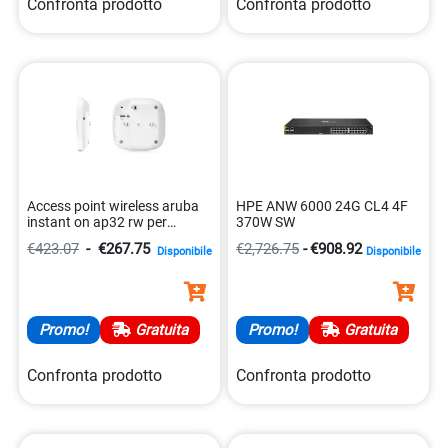
Confronta prodotto
Confronta prodotto
Access point wireless aruba
HPE ANW 6000 24G CL4 4F
instant on ap32 rw per
370W SW
networking 0190017674797
€423.07
-
€267.75
€2,726.75
-
€908.92
Disponibile
Disponibile
Promo!
Gratuita
Promo!
Gratuita
Confronta prodotto
Confronta prodotto