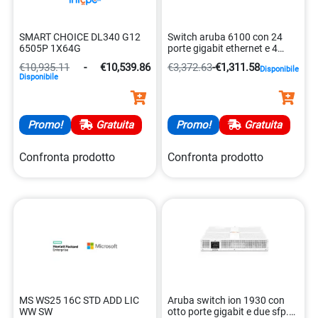
SMART CHOICE DL340 G12
Switch aruba 6100 con 24
6505P 1X64G
porte gigabit ethernet e 4
sfp+ 0190017348728
€10,935.11
-
€10,539.86
€3,372.63
-
€1,311.58
Disponibile
Disponibile
Promo!
Gratuita
Promo!
Gratuita
Confronta prodotto
Confronta prodotto
MS WS25 16C STD ADD LIC
Aruba switch ion 1930 con
WW SW
otto porte gigabit e due sfp.