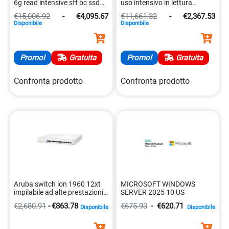
6g read intensive sff bc ssd
uso intensivo in lettura
0190017508894
0190017508887
€15,006.92
-
€4,095.67
€11,661.32
-
€2,367.53
Disponibile
Disponibile
Promo!
Gratuita
Promo!
Gratuita
Confronta prodotto
Confronta prodotto
Aruba switch ion 1960 12xt
MICROSOFT WINDOWS
impilabile ad alte prestazioni
SERVER 2025 10 US
0190017521770
€2,680.91
-
€863.78
€675.93
-
€620.71
Disponibile
Disponibile