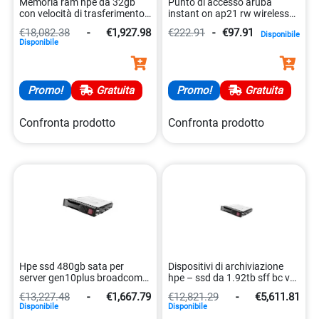
Memoria ram hpe da 32gb
Punto di accesso aruba
con velocità di trasferimento
instant on ap21 rw wireless
di 5600mhz 4549821550647
per networking
€18,082.38
-
€1,927.98
€222.91
-
€97.91
Disponibile
0190017676746
Disponibile
Promo!
Gratuita
Promo!
Gratuita
Confronta prodotto
Confronta prodotto
Hpe ssd 480gb sata per
Dispositivi di archiviazione
server gen10plus broadcom
hpe – ssd da 1.92tb sff bc vs
0190017508870
sas 0190017521084
€13,227.48
-
€1,667.79
€12,821.29
-
€5,611.81
Disponibile
Disponibile