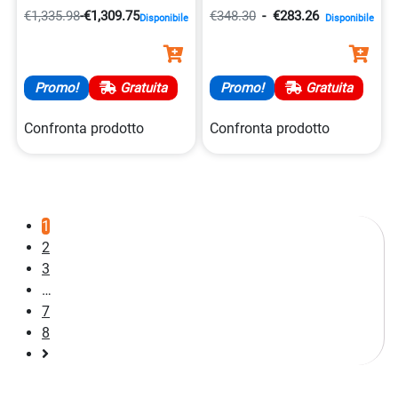
0190017355238
€1,335.98
-
€1,309.75
€348.30
-
€283.26
Disponibile
Disponibile
Promo!
Gratuita
Promo!
Gratuita
Confronta prodotto
Confronta prodotto
1
2
3
…
7
8
Pagina
successiva