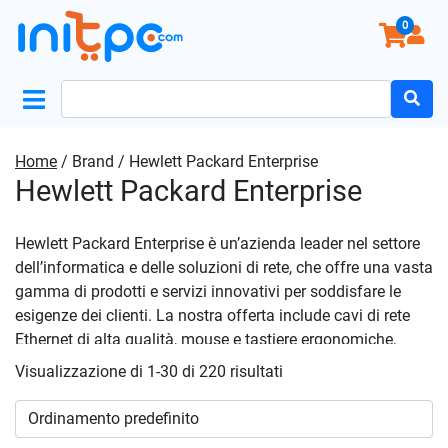
0
Search
for:
Home
/ Brand / Hewlett Packard Enterprise
Hewlett Packard Enterprise
Hewlett Packard Enterprise è un’azienda leader nel settore
dell’informatica e delle soluzioni di rete, che offre una vasta
gamma di prodotti e servizi innovativi per soddisfare le
esigenze dei clienti. La nostra offerta include cavi di rete
Ethernet di alta qualità, mouse e tastiere ergonomiche,
etichette dedicate per uso professionale, hardware e rack
Visualizzazione di 1-30 di 220 risultati
per server, accessori hardware e utensili specializzati.
Inoltre, Hewlett Packard Enterprise propone una gamma
completa di hard disk interni ed esterni, soluzioni di