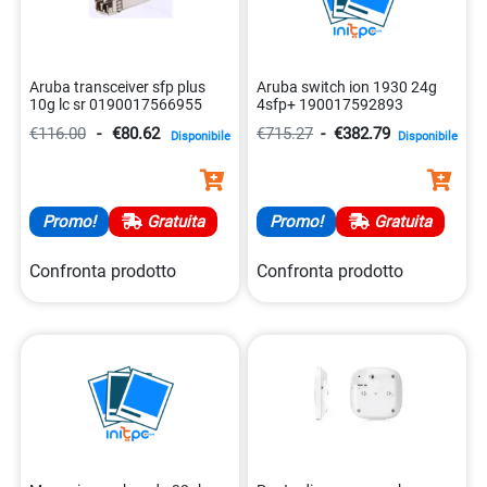
vasta scelta di articoli per personalizzare e migliorare le
prestazioni dei computer.
Infine, la nostra gamma di alimentatori per computer e cavi
Aruba transceiver sfp plus
Aruba switch ion 1930 24g
in fibra ottica completa l’offerta di Hewlett Packard
10g lc sr 0190017566955
4sfp+ 190017592893
Enterprise, che è impegnata a fornire soluzioni innovative e
€116.00
-
€80.62
€715.27
-
€382.79
Disponibile
Disponibile
affidabili per soddisfare le esigenze dei clienti nel settore
dell’informatica e delle telecomunicazioni.
Promo!
Gratuita
Promo!
Gratuita
Confronta prodotto
Confronta prodotto