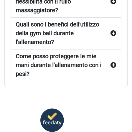
flessibilità con il rullo
prodotti e la sua filosofia basata sull’innovazione e sulla
massaggiatore?
qualità, Head aiuta gli utenti a raggiungere i loro obiettivi e
a migliorare le loro prestazioni. Parole chiave: fitness, sport,
Quali sono i benefici dell'utilizzo
attrezzature, abbigliamento tecnico, innovazione, qualità,
della gym ball durante
prestazioni, atleti professionisti.
l'allenamento?
Come posso proteggere le mie
mani durante l'allenamento con i
pesi?