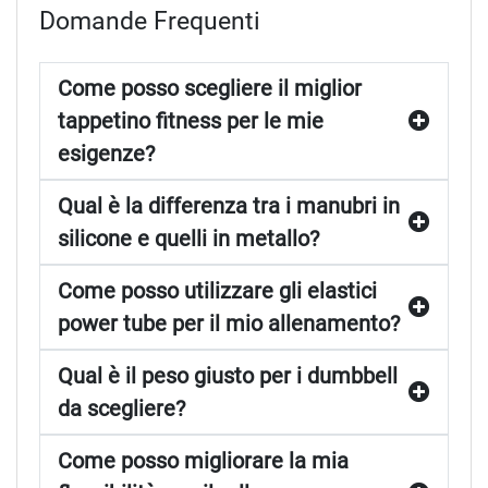
tra cui tennis, squash, padel, sci, snowboard e fitness. Gli
Domande Frequenti
allenatori e gli atleti possono scegliere tra una varietà di
attrezzature e accessori, come racchette da tennis,
Come posso scegliere il miglior
bastoncini da sci, scarpe da corsa e abbigliamento tecnico.
La filosofia del marchio si basa sull’innovazione e sulla
tappetino fitness per le mie
qualità, con l’obiettivo di aiutare gli utenti a migliorare le
esigenze?
loro prestazioni e a raggiungere i loro obiettivi. I prodotti
Head sono realizzati con materiali di alta qualità e
Qual è la differenza tra i manubri in
progettati per garantire comfort, supporto e performance
silicone e quelli in metallo?
ottimali.
Head è anche impegnato nella ricerca e nello sviluppo di
Come posso utilizzare gli elastici
nuove tecnologie e materiali, al fine di migliorare
power tube per il mio allenamento?
costantemente le prestazioni dei propri prodotti. Il marchio
collabora con atleti professionisti e ricercatori per testare e
Qual è il peso giusto per i dumbbell
validare le proprie innovazioni, assicurandosi che i prodotti
soddisfino le esigenze degli utenti più esigenti.
da scegliere?
In sintesi, Head è un marchio affidabile e innovativo che
offre prodotti di alta qualità e tecnologia avanzata per gli
Come posso migliorare la mia
appassionati di fitness e sport. Con la sua vasta gamma di