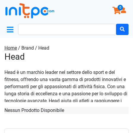
0
Search
for:
Home
/ Brand / Head
Head
Head è un marchio leader nel settore dello sport e del
fitness, offrendo una vasta gamma di prodotti innovativi e
performanti per gli appassionati di attività fisica. Con una
lunga storia di eccellenza e una passione per lo sviluppo di
tecnologie avanzate, Head aiuta gli atleti a raggiungere i
loro obiettivi e a migliorare le loro prestazioni.
Nessun Prodotto Disponibile
I prodotti Head sono progettati per soddisfare le esigenze
dei diversi tipi di utenti, dai principianti agli atleti
professionisti, e coprono una vasta gamma di discipline,