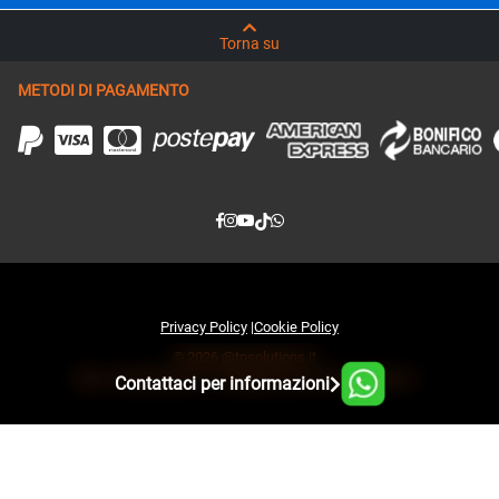
Torna su
METODI DI PAGAMENTO
Privacy Policy
|
Cookie Policy
© 2026 @tnsolutions.it
Sito e infrastruttura IT sviluppati da www.tnsolutions.it
Contattaci per informazioni