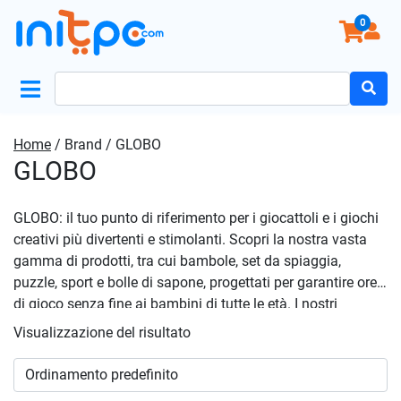
0
Search
for:
Home
/ Brand / GLOBO
GLOBO
GLOBO: il tuo punto di riferimento per i giocattoli e i giochi
creativi più divertenti e stimolanti. Scopri la nostra vasta
gamma di prodotti, tra cui bambole, set da spiaggia,
puzzle, sport e bolle di sapone, progettati per garantire ore
di gioco senza fine ai bambini di tutte le età. I nostri
giocattoli sono pensati per favorire la creatività,
Visualizzazione del risultato
l’immaginazione e lo sviluppo cognitivo dei piccoli, con
costruzioni, articoli regalo e primi giochi che li
accompagneranno nella scoperta del mondo. Sfoglia le