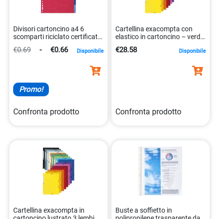
Divisori cartoncino a4 6
Cartellina exacompta con
scomparti riciclato certificato
elastico in cartoncino – verde
blue angel 3130630020066
24×32 cm 3130632555030
€0.69
-
€0.66
€28.58
Disponibile
Disponibile
Promo!
Confronta prodotto
Confronta prodotto
Cartellina exacompta in
Buste a soffietto in
cartoncino lustrato 3 lembi
polipropilene trasparente da