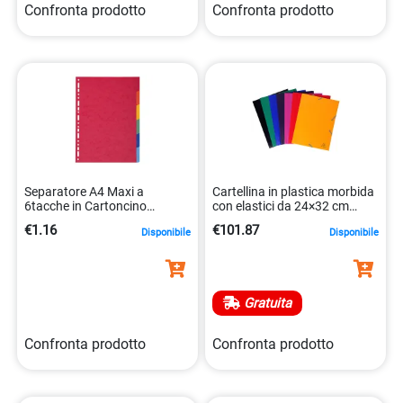
Confronta prodotto
Confronta prodotto
Separatore A4 Maxi a
Cartellina in plastica morbida
6tacche in Cartoncino
con elastici da 24×32 cm
Riciclato 220gr Forever 2106e
3130631559008
€1.16
€101.87
Disponibile
Disponibile
3130630021063
Gratuita
Confronta prodotto
Confronta prodotto