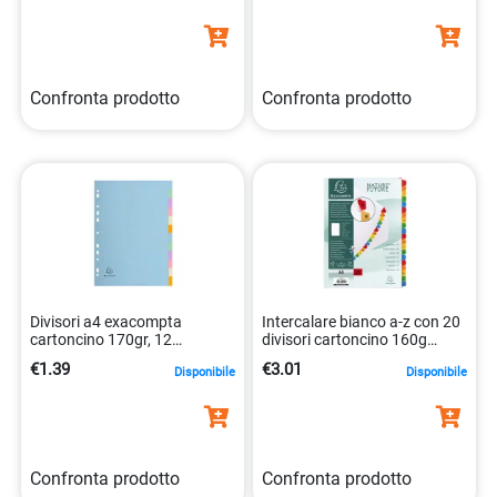
Confronta prodotto
Confronta prodotto
Divisori a4 exacompta
Intercalare bianco a-z con 20
cartoncino 170gr, 12
divisori cartoncino 160g
posizioni, riga neutra
3130630011118
€1.39
€3.01
Disponibile
Disponibile
3130630016120
Confronta prodotto
Confronta prodotto