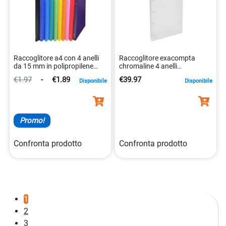
Raccoglitore a4 con 4 anelli
Raccoglitore exacompta
da 15 mm in polipropilene
chromaline 4 anelli
morbido 3130635119994
3130630513698
€1.97
-
€1.89
€39.97
Disponibile
Disponibile
Promo!
Confronta prodotto
Confronta prodotto
1
2
3