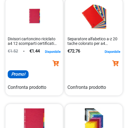
Divisori cartoncino riciclato
Separatore alfabetico a-z 20
a4 12 scomparti certificati
tache colorato per a4
blue angel 3130630020127
3130632000943
€1.52
-
€1.44
€72.76
Disponibile
Disponibile
Promo!
Confronta prodotto
Confronta prodotto