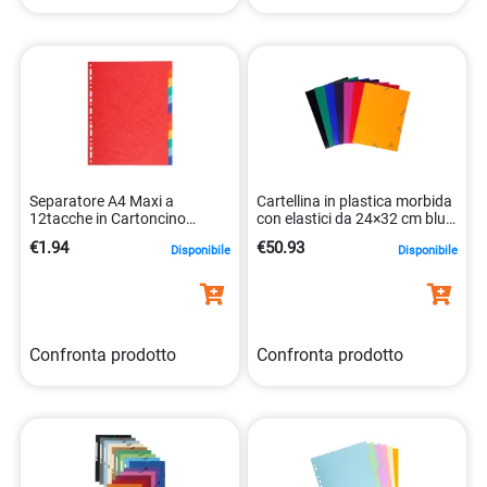
Separatore A4 Maxi a
Cartellina in plastica morbida
12tacche in Cartoncino
con elastici da 24×32 cm blu
Riciclato 220gr Forever 2112e
3130631559022
€1.94
€50.93
Disponibile
Disponibile
3130630021124
Confronta prodotto
Confronta prodotto