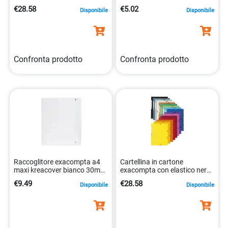
24×32 cm 3130632555092
24x32cm per A4 Exacompta
€28.58
€5.02
Disponibile
Disponibile
57380e 82468a
Confronta prodotto
Confronta prodotto
Raccoglitore exacompta a4
Cartellina in cartone
maxi kreacover bianco 30mm
exacompta con elastico nera
4 anelli 3130630519423
da 24×32 cm
€9.49
€28.58
Disponibile
Disponibile
3130632171162