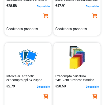
grigio 3130632555115
25mm per a4
€28.58
€47.91
Disponibile
Disponibile
3157401034008
Confronta prodotto
Confronta prodotto
Intercalari alfabetici
Exacompta cartellina
exacompta ppl a4 20pos
24x32cm turchese elastico
grigio 3130630017202
fsc 3130632555191
€2.79
€28.58
Disponibile
Disponibile