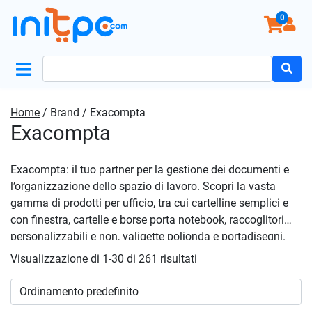
0
Search
for:
Home
/ Brand / Exacompta
Exacompta
Exacompta: il tuo partner per la gestione dei documenti e
l’organizzazione dello spazio di lavoro. Scopri la vasta
gamma di prodotti per ufficio, tra cui cartelline semplici e
con finestra, cartelle e borse porta notebook, raccoglitori
personalizzabili e non, valigette polionda e portadisegni.
Trova le soluzioni ideali per la tua scrivania, come
Visualizzazione di 1-30 di 261 risultati
portapenne e portacancelleria, cassettere e componenti di
qualità. Exacompta offre anche una selezione di prodotti
per l’archiviazione e la classificazione dei documenti, tra