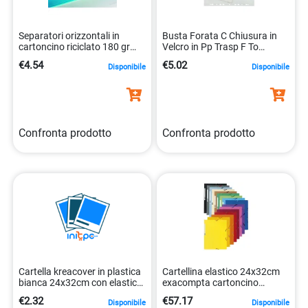
Separatori orizzontali in
Busta Forata C Chiusura in
cartoncino riciclato 180 gr
Velcro in Pp Trasp F To
3130630134954
24x32cm per A4 Exacompta
€4.54
€5.02
Disponibile
Disponibile
57381e 3130630573814
Confronta prodotto
Confronta prodotto
Cartella kreacover in plastica
Cartellina elastico 24x32cm
bianca 24x32cm con elastico
exacompta cartoncino
exacompta 3130630551881
lustrato 400gr
€2.32
€57.17
Disponibile
Disponibile
3130631555505