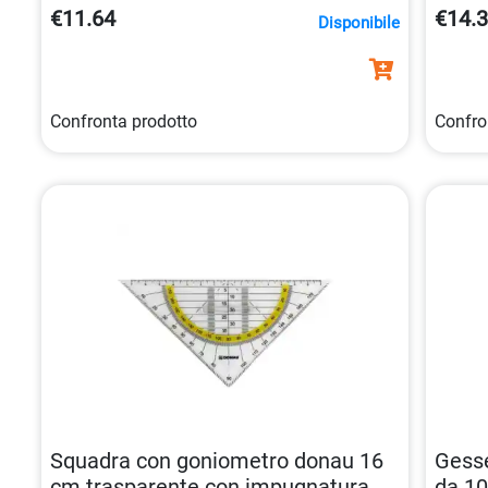
€11.64
€14.
Disponibile
Confronta prodotto
Confro
Squadra con goniometro donau 16
Gesse
cm trasparente con impugnatura
da 10