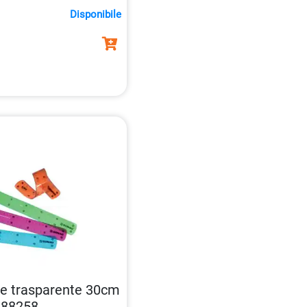
dre
.
Disponibile
ile trasparente 30cm
388258