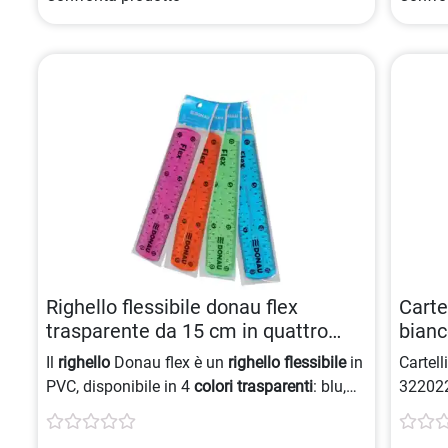
Righello flessibile donau flex
Carte
trasparente da 15 cm in quattro
bian
colori 9004546388234
Il
righello
Donau flex è un
righello flessibile
in
Cartel
PVC, disponibile in 4
colori trasparenti
: blu,
32202
arancione, verde e rosa, con una lunghezza di
15 cm
.