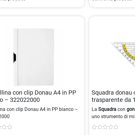
llina con clip Donau A4 in PP
Squadra donau 
co – 322022000
trasparente da 
impugnatura 9
lina con clip Donau A4 in PP bianco –
La
Squadra
con
gon
2000
uno strumento di mi
senza impugnatura, a
ideale per misurare 