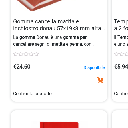
Gomma cancella matita e
Tempe
inchiostro donau 57x19x8 mm alta
a 2 f
qualità 5901498021933
5901
La
gomma
Donau è una
gomma per
Il
Temp
cancellare
segni di
matita
e
penna
, con
è uno 
versione
double-face
: lato
rosso
per la
matita
matite
e lato
blu
per l’
, dimensioni 57x19x8 mm.
mm, pr
preciso
€24.60
€5.9
Disponibile
Confronta prodotto
Confro