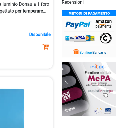
Recensioni
alluminio Donau a 1 foro
gettato per
temperare
n diametro fino a 8 mm,
io e disponibile nel colore
Disponibile