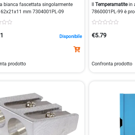
5901498023739
bianca fascettata singolarmente
Il
Temperamatite
in 
 62x21x11 mm 7304001PL-09
7860001PL-99 è pro
matite
e pastelli co
realizzato in allumin
argento.
21
€5.79
Disponibile
nta prodotto
Confronta prodotto