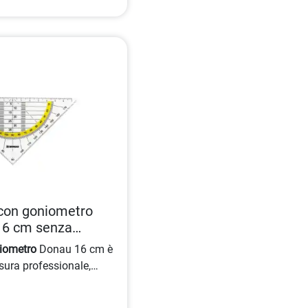
con goniometro
16 cm senza
004546388470
iometro
Donau 16 cm è
sura professionale,
 45 gradi e trasparente,
angoli con precisione