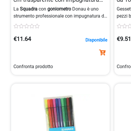
9004546388500
La
Squadra
con
goniometro
Donau è uno
Gesset
strumento professionale con impugnatura da
pezzi 
16 cm, ideale per misurazioni precise e angoli
di 45°, realizzata in materiale
trasparente
.
€11.64
€9.5
Disponibile
Confronta prodotto
Confro