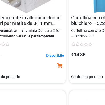
ramatite in alluminio donau
Cartellina con c
ori per matite da 8-11 mm
blu chiaro – 32
498025054
eramatite
in
alluminio
Donau a 2 fori
Cartellina con clip 
strumento versatile per
temperare
– 322022037
e pastelli con diametro fino a 8 o 11
ogettato con due lame per un risultato
 e un colore argento elegante.
4
€14.38
Disponibile
nta prodotto
Confronta prodotto