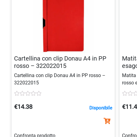
Cartellina con clip Donau A4 in PP
Matit
rosso – 322022015
esago
9004
Cartellina con clip Donau A4 in PP rosso –
Matita
322022015
rosso e
scuola
€14.38
€11.
Disponibile
Confronta prodotto
Confro