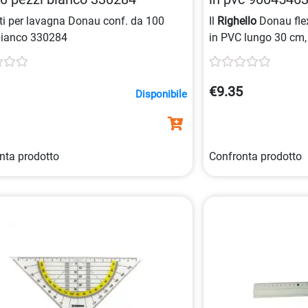
ti per lavagna Donau conf. da 100
Il
Righello
Donau fle
bianco 330284
in PVC lungo 30 cm, 
colori trasparenti
: b
rosa.
1
€9.35
Disponibile
nta prodotto
Confronta prodotto