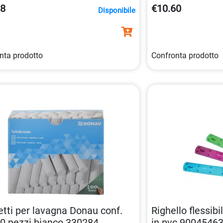
nella categoria
Squa
38
€10.60
Disponibile
nta prodotto
Confronta prodotto
tti per lavagna Donau conf.
Righello flessib
0 pezzi bianco 330284
in pvc 9004546