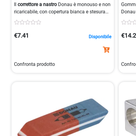
mm
Il
correttore a nastro
Donau è monouso e non
Gomma 
ricaricabile, con copertura bianca e stesura
Donau
laterale. La sua cassa
trasparente
permette
una buona visibilità del consumo. Il nastro ha
una larghezza di
5 mm
e una lunghezza di
8
€7.41
€14.
Disponibile
metri
, ideale per correzioni precise.
Confronta prodotto
Confro