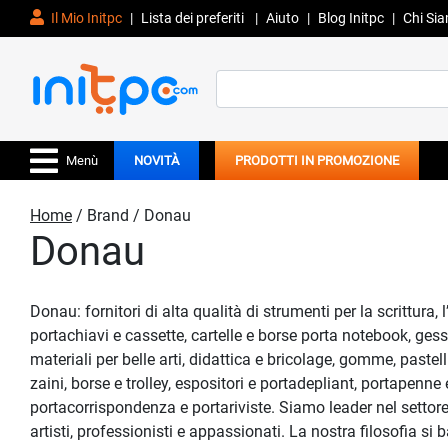
Il Mio Initpc
|
Lista dei preferiti
|
Aiuto
|
Blog Initpc
|
Chi Si
Search
for:
Menù
NOVITÀ
PRODOTTI IN PROMOZIONE
Home
/ Brand / Donau
Donau
Donau: fornitori di alta qualità di strumenti per la scrittura,
portachiavi e cassette, cartelle e borse porta notebook, gesse
materiali per belle arti, didattica e bricolage, gomme, pastell
zaini, borse e trolley, espositori e portadepliant, portapenne
portacorrispondenza e portariviste. Siamo leader nel settore 
artisti, professionisti e appassionati. La nostra filosofia si b