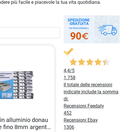
dere più facile e piacevole la tua vita quotidiana.
4,4
/5
1.758
Il totale delle recensioni
indicate include la somma
di:
Recensioni Feedaty
452
in alluminio donau
Recensioni Ebay
te fino 8mm argento
1306