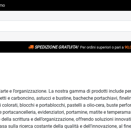
amo
SPEDIZIONE GRATUITA!
Per ordini superiori o pari a
90,
 l’arte e l’organizzazione. La nostra gamma di prodotti include penn
tti e carboncino, astucci e bustine, bacheche portachiavi, fineline
i colorati, blocchi e portablocchi, pastelli a olio-cera, buste perfo
 e portacancelleria, evidenziatori, portamine, matite e temperamati
della scrittura e dell’organizzazione, offrendo soluzioni innovativ
asa sulla ricerca costante della qualità e dell’innovazione, al fine 