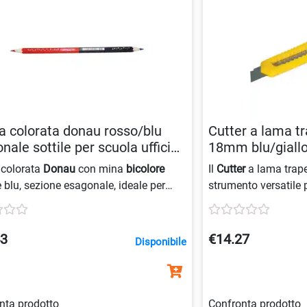
a colorata donau rosso/blu
Cutter a lama t
nale sottile per scuola ufficio
18mm blu/giall
546527701
 colorata
Donau
con mina
bicolore
Il
Cutter
a lama trap
 blu, sezione esagonale, ideale per
strumento versatile p
e
ufficio
, mina
sottile
e anima sottile.
lama a scatto
facile
lama
sicuro, present
blu e giallo
.
43
€14.27
Disponibile
nta prodotto
Confronta prodotto