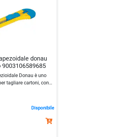
rapezoidale donau
o 9003106589685
ezioidale Donau è uno
er tagliare cartoni, con
 da usare e
blocco per
ato in un pratico
di colore
Disponibile