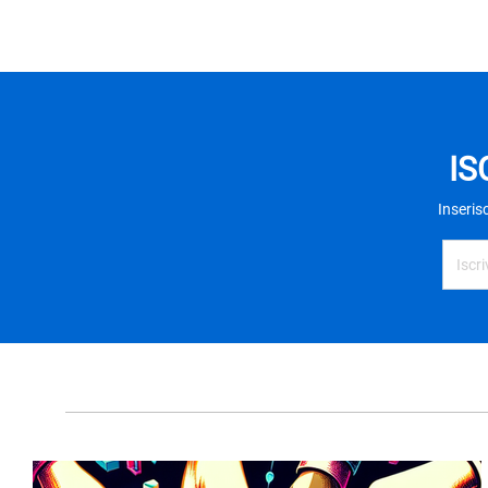
IS
Inseris