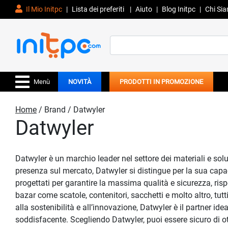
Il Mio Initpc
|
Lista dei preferiti
|
Aiuto
|
Blog Initpc
|
Chi Si
Search
for:
Menù
NOVITÀ
PRODOTTI IN PROMOZIONE
Home
/ Brand / Datwyler
Datwyler
Datwyler è un marchio leader nel settore dei materiali e sol
presenza sul mercato, Datwyler si distingue per la sua capacit
progettati per garantire la massima qualità e sicurezza, ris
bazar come scatole, contenitori, sacchetti e molto altro, tutt
alla sostenibilità e all’innovazione, Datwyler è il partner idea
soddisfacente. Scegliendo Datwyler, puoi essere sicuro di ot