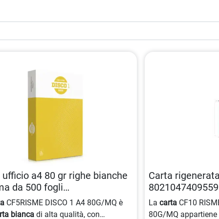
 ufficio a4 80 gr righe bianche
Carta rigenerata
ma da 500 fogli
8021047409559
047441535
ta
CF5RISME DISCO 1 A4 80G/MQ è
La
carta
CF10 RISM
rta bianca
di alta qualità, con
80G/MQ appartiene 