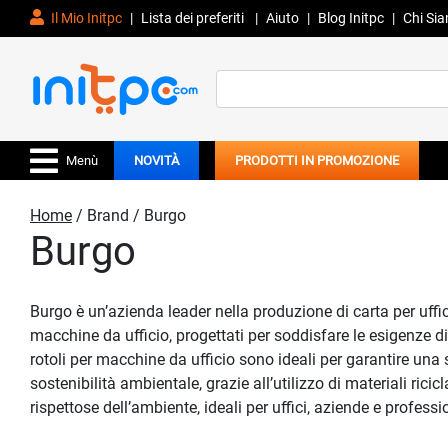
Il Mio Initpc
|
Lista dei preferiti
|
Aiuto
|
Blog Initpc
|
Chi Si
Search
for:
Menù
NOVITÀ
PRODOTTI IN PROMOZIONE
Home
/ Brand / Burgo
Burgo
Burgo è un’azienda leader nella produzione di carta per uffici
macchine da ufficio, progettati per soddisfare le esigenze d
rotoli per macchine da ufficio sono ideali per garantire una
sostenibilità ambientale, grazie all’utilizzo di materiali rici
rispettose dell’ambiente, ideali per uffici, aziende e professi