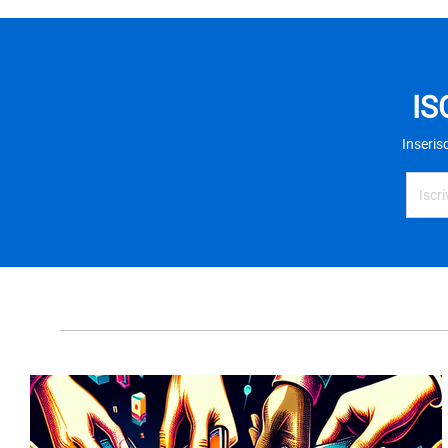
IS
Inseris