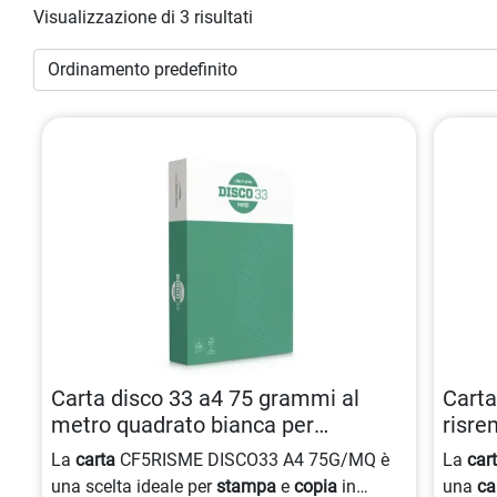
Visualizzazione di 3 risultati
Carta disco 33 a4 75 grammi al
Carta
metro quadrato bianca per
risre
stampanti 8021047725512
8021
La
carta
CF5RISME DISCO33 A4 75G/MQ è
La
car
una scelta ideale per
stampa
e
copia
in
una
ca