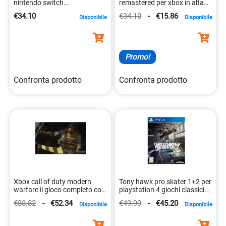
nintendo switch
remastered per xbox in alta
5030917284588
definizione 5030917214608
€34.10
€34.10
-
€15.86
Disponibile
Disponibile
Promo!
Confronta prodotto
Confronta prodotto
Xbox call of duty modern
Tony hawk pro skater 1+2 per
warfare ii gioco completo con
playstation 4 giochi classici
console 5030917297250
5030917291210
€88.82
-
€52.34
€49.99
-
€45.20
Disponibile
Disponibile