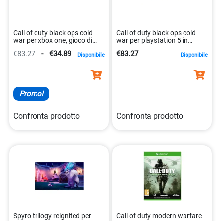
Call of duty black ops cold
Call of duty black ops cold
war per xbox one, gioco di
war per playstation 5 in
azione 5030917292033
versione standard
€83.27
-
€34.89
€83.27
Disponibile
Disponibile
5030917292545
Promo!
Confronta prodotto
Confronta prodotto
Spyro trilogy reignited per
Call of duty modern warfare