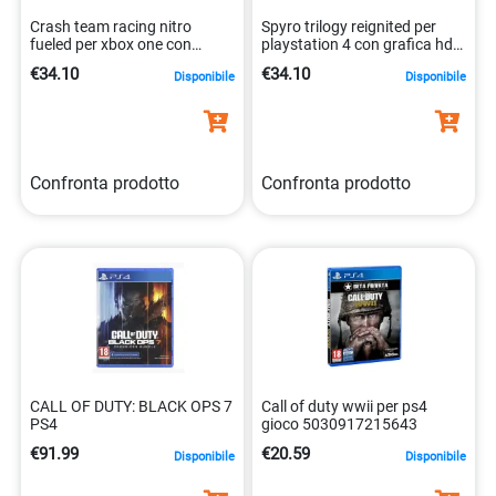
Crash team racing nitro
Spyro trilogy reignited per
fueled per xbox one con
playstation 4 con grafica hd
personaggi originali
5030917242212
€34.10
€34.10
Disponibile
Disponibile
5030917269684
Confronta prodotto
Confronta prodotto
CALL OF DUTY: BLACK OPS 7
Call of duty wwii per ps4
PS4
gioco 5030917215643
€91.99
€20.59
Disponibile
Disponibile