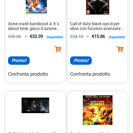
Xone crash bandicoot 4: it`s
Call of duty black ops iii per
about time, gioco d`azione
xbox con funzioni avanzate di
per xbox one.
gioco. 5030917181825
€38.86
-
€33.39
€34.10
-
€15.86
Disponibile
Disponibile
5030917291104
Promo!
Promo!
Confronta prodotto
Confronta prodotto