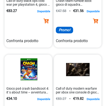
Call of duty black ops cold
Crash team rumble xbox
war per playstation 4, gioco di
gioco di squadra
azione 5030917291906
5030917299407
€83.27
€47.58
-
€31.56
Disponibile
Disponibile
Promo!
Confronta prodotto
Confronta prodotto
Gioco ps4 crash bandicoot 4:
Call of duty modern warfare
it`s about time – avventura
per xbox one console di gioco
5030917291005
5030917285523
€34.10
€83.27
-
€19.82
Disponibile
Disponibile