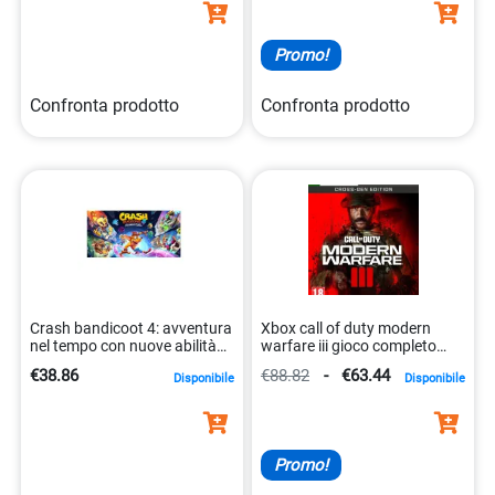
Promo!
Confronta prodotto
Confronta prodotto
Crash bandicoot 4: avventura
Xbox call of duty modern
nel tempo con nuove abilità
warfare iii gioco completo
5030917294211
nuovo 5030917299841
€38.86
€88.82
-
€63.44
Disponibile
Disponibile
Promo!