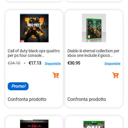
Call of duty black ops quattro
Diablo iii eternal collection per
per ps four console
xbox one include il gioco
5030917239243
base. 5030917236488
€34.10
-
€17.13
€30.95
Disponibile
Disponibile
Promo!
Confronta prodotto
Confronta prodotto