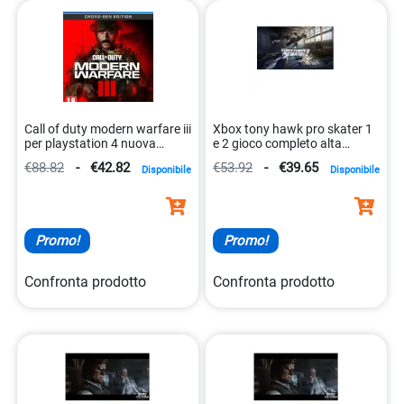
Call of duty modern warfare iii
Xbox tony hawk pro skater 1
per playstation 4 nuova
e 2 gioco completo alta
versione 5030917299629
definizione 5030917294433
€88.82
-
€42.82
€53.92
-
€39.65
Disponibile
Disponibile
Promo!
Promo!
Confronta prodotto
Confronta prodotto