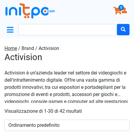
0
Search
for:
Home
/ Brand / Activision
Activision
Activision è un’azienda leader nel settore dei videogiochi e
dell’intrattenimento digitale. Offre una vasta gamma di
prodotti innovativi, tra cui espositori e portadepliant per la
promozione di eventi e prodotti, accessori per giochi e
videogiochi, console games e computer ad alte prestazioni.
I videogiochi di Activision sono noti per la loro qualità
Visualizzazione di 1-30 di 42 risultati
grafica e la loro capacità di offrire esperienze di gioco
immersive e coinvolgenti. La gamma di console games
include titoli popolari come Call of Duty e Destiny, mentre i