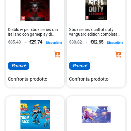
Diablo iv per xbox series x in
Xbox series x call of duty
italiano con gameplay di
vanguard edition completa
azione. 5030917298370
5030917295683
€85.40
-
€29.74
€88.82
-
€62.65
Disponibile
Disponibile
Promo!
Promo!
Confronta prodotto
Confronta prodotto