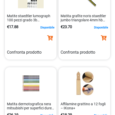
Matite staedtler lumograph
Matita grafite noris staedtler
100 pezzi grado 3b
jumbo triangolare 4mm hb
4007817104781
56353cnf01
€17.88
€23.70
Disponibile
Disponibile
Confronta prodotto
Confronta prodotto
Matita dermotografica nera
Affilamine grattino a 12 fogli
mitsubishi per superfici dure
– IKona+
4902778005668
€26.19
€18.29
Disponibile
Disponibile