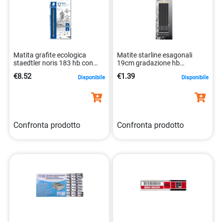
Matita grafite ecologica
Matite starline esagonali
staedtler noris 183 hb con
19cm gradazione hb
fusto triangolare
confezione da 6 pezzi
€8.52
€1.39
Disponibile
Disponibile
4007817188095
8025133016454
Confronta prodotto
Confronta prodotto
Temperamatite in alluminio
Mine grafite flessibili da