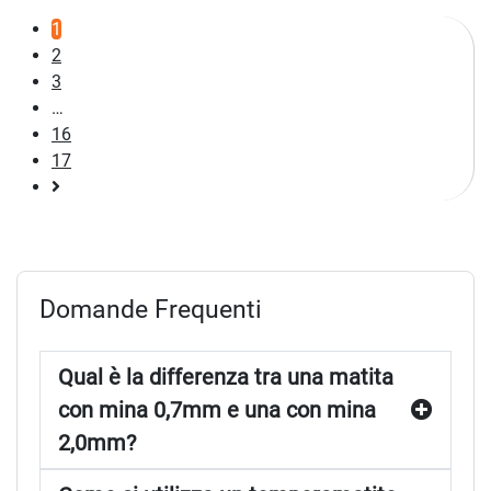
1
2
3
…
16
17
Pagina
successiva
Domande Frequenti
Qual è la differenza tra una matita
con mina 0,7mm e una con mina
2,0mm?
Come si utilizza un temperamatite