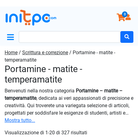
0
Search
for:
Home
/
Scrittura e correzione
/ Portamine - matite -
temperamatite
Portamine - matite -
temperamatite
Benvenuti nella nostra categoria
Portamine – matite –
temperamatite
, dedicata ai veri appassionati di precisione e
creatività. Qui troverete una variegata selezione di articoli,
progettati per soddisfare le esigenze di studenti, artisti e
professionisti. Ogni prodotto è stato attentamente
Mostra tutto...
selezionato per offrire una gamma completa di
Visualizzazione di 1-20 di 327 risultati
caratteristiche, adattandosi così alle esigenze di ogni