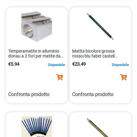
Temperamatite in alluminio
Matita bicolore grossa
donau a 2 fori per matite da
rosso/blu faber castell
8-11 mm 5901498025054
17,5cm esagonale
€5.94
€23.49
Disponibile
Disponibile
4005401175001
Confronta prodotto
Confronta prodotto