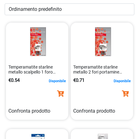
cliente. I nostri articoli sono stati selezionati con cura per
offrire prestazioni eccellenti e durata nel tempo. Scoprite il
piacere di scrivere e disegnare con strumenti di alta qualità
che soddisfano le vostre aspettative in termini di
prestazioni e durata. Esplorate la nostra collezione
Portamine – matite – temperamatite
oggi stesso e
lasciatevi ispirare dalla passione per la scrittura e la
creatività.
Temperamatite starline
Temperamatite starline
metallo scalpello 1 foro
metallo 2 fori portamine
8025133019776
8025133019806
€0.54
€0.71
Disponibile
Disponibile
Confronta prodotto
Confronta prodotto