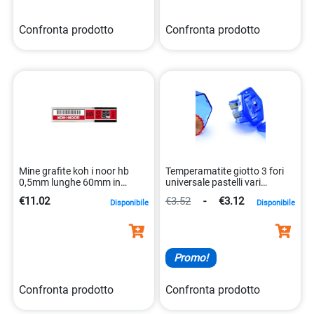
Confronta prodotto
Confronta prodotto
Mine grafite koh i noor hb
Temperamatite giotto 3 fori
0,5mm lunghe 60mm in
universale pastelli vari
astuccio da 12 pezzi
8000825233005
€11.02
€3.52
-
€3.12
Disponibile
Disponibile
8032173006178
Promo!
Confronta prodotto
Confronta prodotto