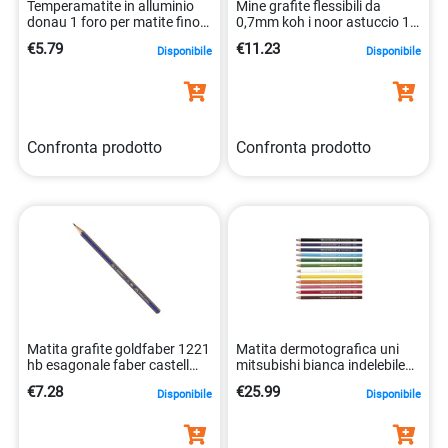
donau 1 foro per matite fino
0,7mm koh i noor astuccio 12
8mm argento
pezzi hb 8032173006239
€5.79
€11.23
Disponibile
Disponibile
5901498023739
Confronta prodotto
Confronta prodotto
Matita grafite goldfaber 1221
Matita dermotografica uni
hb esagonale faber castell
mitsubishi bianca indelebile
4005401990215
12 pezzi 4902778005552
€7.28
€25.99
Disponibile
Disponibile