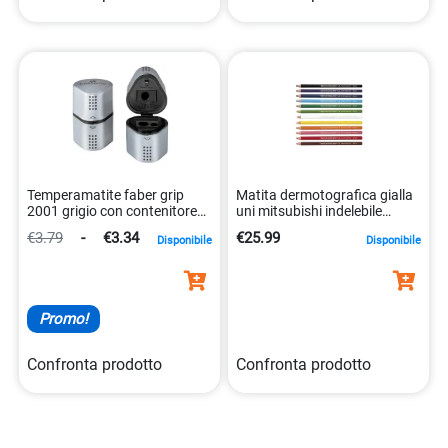
Temperamatite faber grip
Matita dermotografica gialla
2001 grigio con contenitore
uni mitsubishi indelebile
ergonomico 4005401838005
4902778005569
€3.79
-
€3.34
€25.99
Disponibile
Disponibile
Promo!
Confronta prodotto
Confronta prodotto