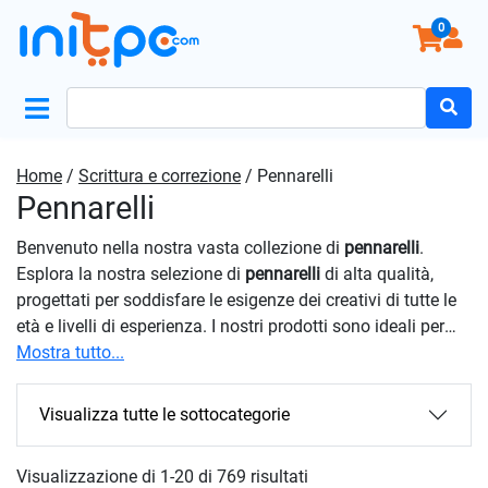
0
Search
for:
Home
/
Scrittura e correzione
/ Pennarelli
Pennarelli
Benvenuto nella nostra vasta collezione di
pennarelli
.
Esplora la nostra selezione di
pennarelli
di alta qualità,
progettati per soddisfare le esigenze dei creativi di tutte le
età e livelli di esperienza. I nostri prodotti sono ideali per
una vasta gamma di applicazioni, tra cui disegno,
Mostra tutto...
illustrazione, schizzo, lettering e altro ancora. Realizzati
con materiali di prima qualità e pigmenti vibranti, questi
Visualizza tutte le sottocategorie
articoli offrono una resa del colore superiore e una durata
eccezionale su una varietà di superfici. Sfrutta al massimo
Visualizzazione di 1-20 di 769 risultati
la tua esperienza di shopping online con noi. Grazie alla