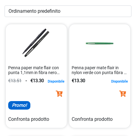
nostra navigazione intuitiva e alle descrizioni dettagliate
dei prodotti, puoi trovare rapidamente i
pennarelli
perfetti
per le tue esigenze creative. Approfitta anche delle nostre
offerte speciali e promozioni esclusive per ottenere i
migliori prodotti al prezzo migliore. Con i nostri
pennarelli
,
puoi liberare la tua creatività e creare opere straordinarie
che lasciano un’impronta duratura. Scegli la qualità, scegli
la versatilità, scegli [Nome del tuo sito web] per tutti i tuoi
bisogni di
pennarelli
.
Penna paper mate flair con
Penna paper mate flair in
punta 1,1mm in fibra nero
nylon verde con punta fibra di
8008285310113
1 mm 8008285310410
€13.51
-
€13.30
€13.30
Disponibile
Disponibile
Promo!
Confronta prodotto
Confronta prodotto