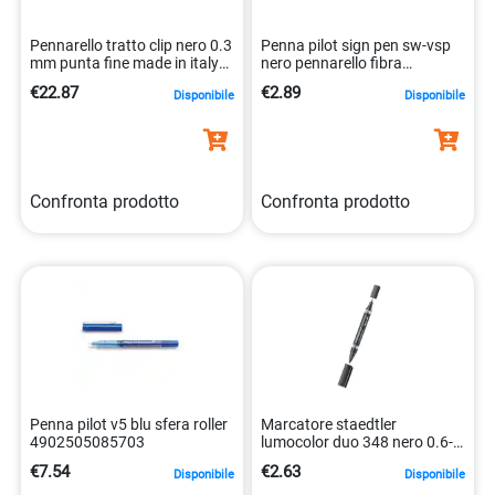
Pennarello tratto clip nero 0.3
Penna pilot sign pen sw-vsp
mm punta fine made in italy
nero pennarello fibra
8000825024320
poliestere 2mm
€22.87
€2.89
Disponibile
Disponibile
4902505134654
Confronta prodotto
Confronta prodotto
Penna pilot v5 blu sfera roller
Marcatore staedtler
4902505085703
lumocolor duo 348 nero 0.6-
1.5mm 4007817348031
€7.54
€2.63
Disponibile
Disponibile